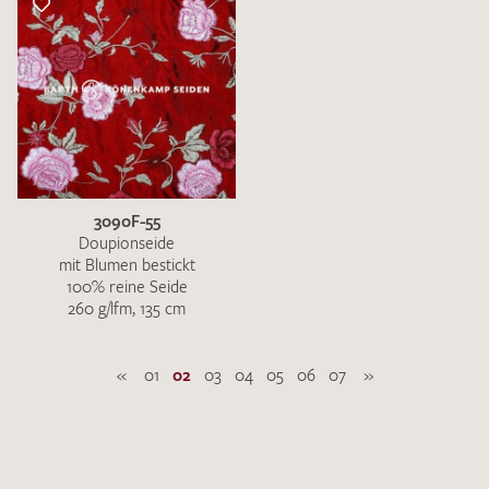
3090F-55
Doupionseide
mit Blumen bestickt
100% reine Seide
260 g/lfm, 135 cm
«
01
02
03
04
05
06
07
»