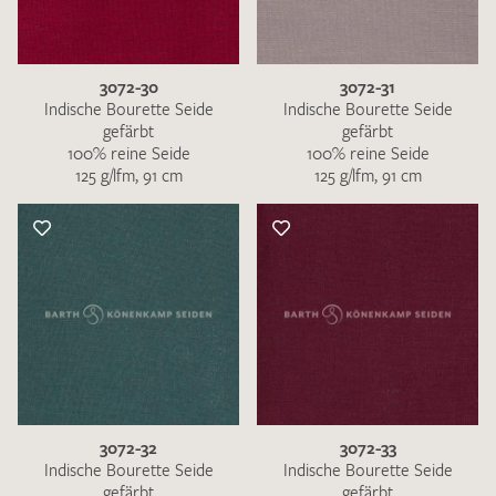
3072-30
3072-31
Indische Bourette Seide
Indische Bourette Seide
gefärbt
gefärbt
100% reine Seide
100% reine Seide
Ich bin damit einverstanden, dass meine angegebenen Daten
125 g/lfm, 91 cm
125 g/lfm, 91 cm
zur Beantwortung meiner Musteranfrage genutzt werden.
Die
Datenschutzbestimmungen
habe ich zur Kenntnis
genommen und akzeptiere diese.
MUSTERANFRAGE SENDEN
3072-32
3072-33
Indische Bourette Seide
Indische Bourette Seide
gefärbt
gefärbt