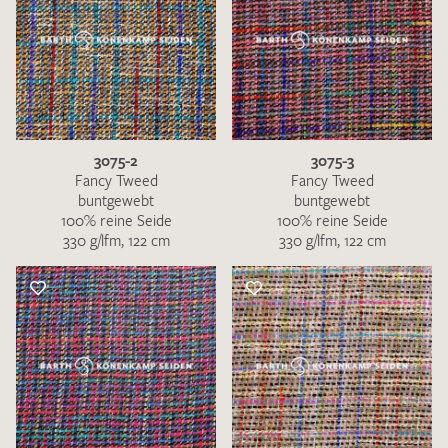
3075-2
3075-3
Fancy Tweed
Fancy Tweed
buntgewebt
buntgewebt
100% reine Seide
100% reine Seide
330 g/lfm, 122 cm
330 g/lfm, 122 cm