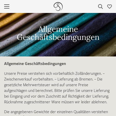
PRODUKTE
MERKLISTE / MUSTERANFRAGE
Allgemeine
SEIDEN RATGEBER
Es sind bisher keine Produkte auf Ihrer Merkliste.
Geschäftsbedingungen
Sollten Sie dennoch eine individuelle Musteranfrage stellen
wollen, vermerken Sie diese bitte im Feld "Anmerkungen".
ÜBER UNS
IHRE KONTAKTDATEN
KONTAKT
Allgemeine Geschäftsbedingungen
Leider ist das Kontaktformular zum aktuellen Zeitpunkt
Unsere Preise verstehen sich vorbehaltlich Zolländerungen. –
nicht funktionstüchtig. Bitte schreiben Sie eine E-Mail mit
DE
EN
Zwischenverkauf vorbehalten. – Lieferung ab Bremen. – Die
ihren Kontaktdaten direkt an
info@barth-seiden.de
.
gesetzliche Mehrwertsteuer wird auf unsere Preise
Wir arbeiten schnellstmöglich an einer Lösung – Danke!
aufgeschlagen und berechnet. Bitte prüfen Sie unsere Lieferung
bei Eingang und vor dem Zuschnitt auf Richtigkeit der Lieferung.
Rücknahme zugeschnittener Ware müssen wir leider ablehnen.
Die angegebenen Gewichte der einzelnen Qualitäten verstehen