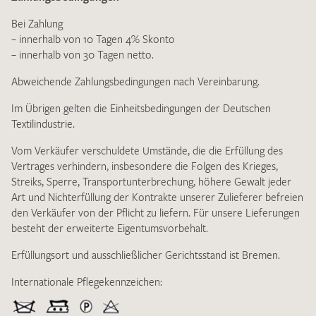
Bei Zahlung
– innerhalb von 10 Tagen 4% Skonto
– innerhalb von 30 Tagen netto.
Abweichende Zahlungsbedingungen nach Vereinbarung.
Ich bin damit einverstanden, dass meine angegebenen Daten
Im Übrigen gelten die Einheitsbedingungen der Deutschen
zur Beantwortung meiner Musteranfrage genutzt werden.
Textilindustrie.
Die
Datenschutzbestimmungen
habe ich zur Kenntnis
genommen und akzeptiere diese.
Vom Verkäufer verschuldete Umstände, die die Erfüllung des
Vertrages verhindern, insbesondere die Folgen des Krieges,
Streiks, Sperre, Transportunterbrechung, höhere Gewalt jeder
Art und Nichterfüllung der Kontrakte unserer Zulieferer befreien
den Verkäufer von der Pflicht zu liefern. Für unsere Lieferungen
besteht der erweiterte Eigentumsvorbehalt.
Erfüllungsort und ausschließlicher Gerichtsstand ist Bremen.
MUSTERANFRAGE SENDEN
Internationale Pflegekennzeichen: