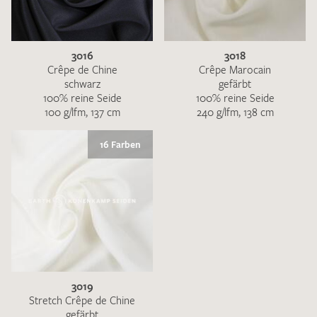
3016
3018
Crêpe de Chine
Crêpe Marocain
schwarz
gefärbt
100% reine Seide
100% reine Seide
Ich bin damit einverstanden, dass meine angegebenen Daten
100 g/lfm, 137 cm
240 g/lfm, 138 cm
zur Beantwortung meiner Musteranfrage genutzt werden.
Die
Datenschutzbestimmungen
habe ich zur Kenntnis
16 Farben
genommen und akzeptiere diese.
MUSTERANFRAGE SENDEN
3019
Stretch Crêpe de Chine
gefärbt