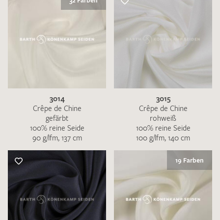
32 Farben
3014
3015
Crêpe de Chine
Crêpe de Chine
gefärbt
rohweiß
100% reine Seide
100% reine Seide
90 g/lfm, 137 cm
100 g/lfm, 140 cm
19 Farben