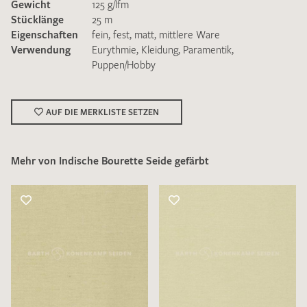
Gewicht
125 g/lfm
Stücklänge
25 m
Eigenschaften
fein
,
fest
,
matt
,
mittlere Ware
Verwendung
Eurythmie
,
Kleidung
,
Paramentik
,
Puppen/Hobby
Ich bin damit einverstanden, dass meine angegebenen Daten
zur Beantwortung meiner Musteranfrage genutzt werden.
AUF DIE MERKLISTE SETZEN
Die
Datenschutzbestimmungen
habe ich zur Kenntnis
genommen und akzeptiere diese.
Mehr von Indische Bourette Seide gefärbt
MUSTERANFRAGE SENDEN