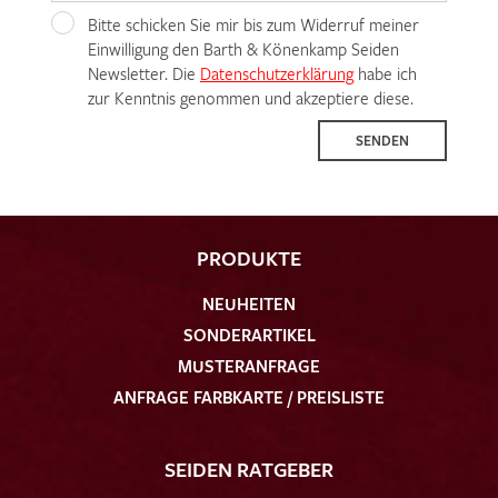
Bitte schicken Sie mir bis zum Widerruf meiner
Einwilligung den Barth & Könenkamp Seiden
Newsletter. Die
Datenschutzerklärung
habe ich
zur Kenntnis genommen und akzeptiere diese.
SENDEN
PRODUKTE
NEUHEITEN
SONDERARTIKEL
MUSTERANFRAGE
ANFRAGE FARBKARTE / PREISLISTE
SEIDEN RATGEBER