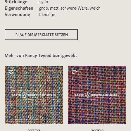
Stücklänge
25 m
Eigenschaften
grob
,
matt
,
schwere Ware
,
weich
Verwendung
Kleidung
AUF DIE MERKLISTE SETZEN
Ich bin damit einverstanden, dass meine angegebenen Daten
zur Beantwortung meiner Musteranfrage genutzt werden.
Die
Datenschutzbestimmungen
habe ich zur Kenntnis
Mehr von Fancy Tweed buntgewebt
genommen und akzeptiere diese.
MUSTERANFRAGE SENDEN
3075-2
3075-3