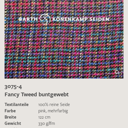
3075-4
Fancy Tweed buntgewebt
Textilanteile
100% reine Seide
Farbe
pink
,
mehrfarbig
Breite
122 cm
Gewicht
330 g/lfm