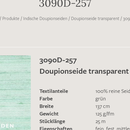
3090D-257
/
Produkte
/
Indische Doupionseiden
/
Doupionseide transparent
/
309
3090D-257
Doupionseide transparent
Textilanteile
100% reine Sei
Farbe
grün
Breite
137 cm
Gewicht
125 g/lfm
Stücklänge
25 m
Eigenschaften
fein
,
fest
,
mittl