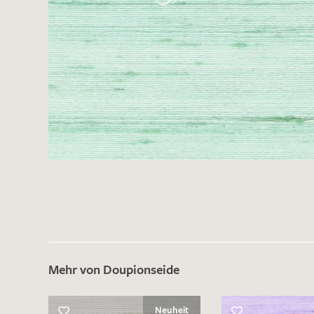
Es sind bisher keine Produkte auf Ihrer
Merkliste.
Sollten Sie dennoch eine individuelle
Musteranfrage stellen wollen, vermerken
Sie diese bitte im Feld "Anmerkungen".
Mehr von Doupionseide
Neuheit