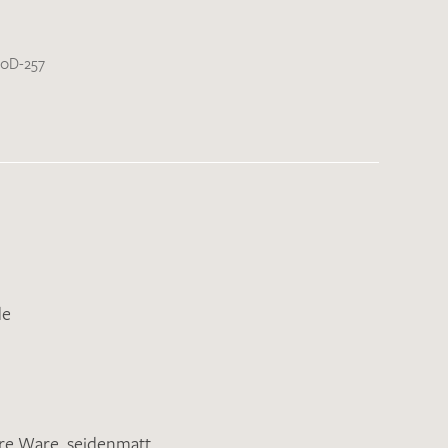
0D-257
de
ere Ware
,
seidenmatt