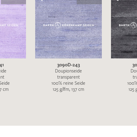
41
3090D-243
3
ide
Doupionseide
Do
ent
transparent
tr
Seide
100% reine Seide
100%
37 cm
125 g/lfm, 137 cm
125 
Ich bin damit einverstanden, dass meine angegebenen Dat
genutzt werden. Die
Datenschutzbestimmungen
habe ich z