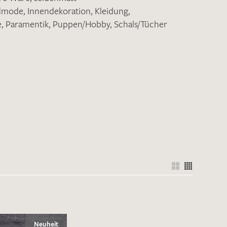
ndmode
,
Innendekoration
,
Kleidung
,
e
,
Paramentik
,
Puppen/Hobby
,
Schals/Tücher
nkt nicht funktionstüchtig. Bitte
rekt an
info@barth-seiden.de
.
nke!
Neuheit