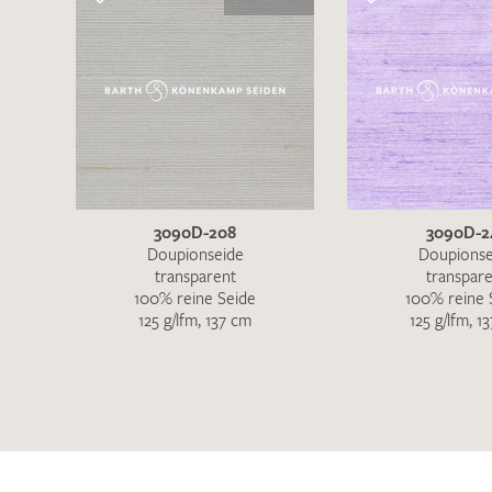
3090D-208
3090D-2
Doupionseide
Doupionse
transparent
transpar
100% reine Seide
100% reine 
125 g/lfm, 137 cm
125 g/lfm, 1