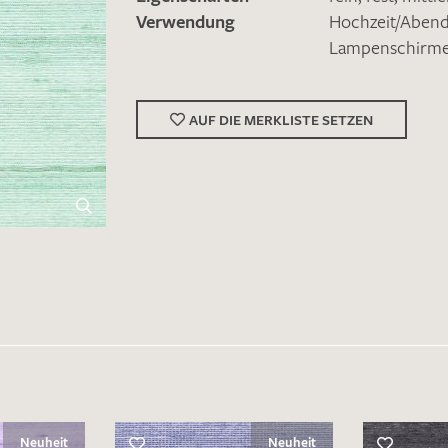
Verwendung
Hochzeit/Abe
Lampenschirm
AUF DIE MERKLISTE SETZEN
Merkliste / Musteranfrage
IHRE KONTAKTDATEN
Leider ist das Kontaktformular zum aktuellen Zeitpu
schreiben Sie eine E-Mail mit ihren Kontaktdaten di
Wir arbeiten schnellstmöglich an einer Lösung – Da
Neuheit
Neuheit