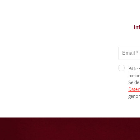
In
Bitte
meine
Seide
Daten
genom