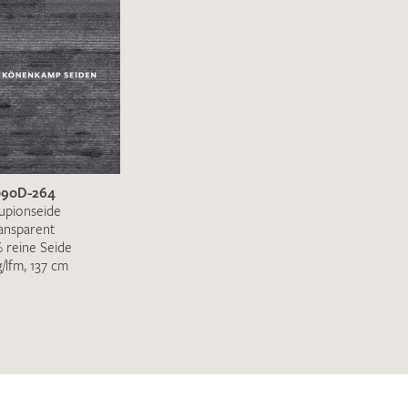
090D-264
upionseide
ansparent
 reine Seide
g/lfm, 137 cm
en zur Beantwortung meiner Musteranfrage
ur Kenntnis genommen und akzeptiere diese.