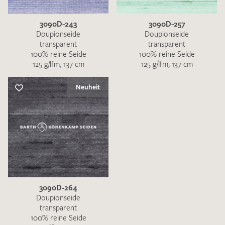
3090D-243
3090D-257
Doupionseide
Doupionseide
transparent
transparent
100% reine Seide
100% reine Seide
125 g/lfm, 137 cm
125 g/lfm, 137 cm
Ich bin damit einverstanden, dass meine angegebenen Daten
zur Beantwortung meiner Musteranfrage genutzt werden.
Neuheit
Die
Datenschutzbestimmungen
habe ich zur Kenntnis
genommen und akzeptiere diese.
MUSTERANFRAGE SENDEN
3090D-264
Doupionseide
transparent
100% reine Seide