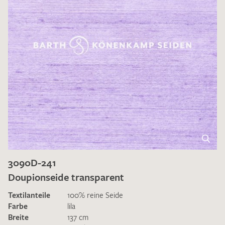
3090D-241
Doupionseide transparent
Textilanteile
100% reine Seide
Farbe
lila
Breite
137 cm