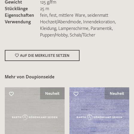
Gewicht
125 g/lfm
Stücklänge
25 m
Eigenschaften
fein
,
fest
,
mittlere Ware
,
seidenmatt
Verwendung
Hochzeit/Abendmode
,
Innendekoration
,
Kleidung
,
Lampenschirme
,
Paramentik
,
Puppen/Hobby
,
Schals/Tücher
Ich bin damit einverstanden, dass meine angegebenen Daten
zur Beantwortung meiner Musteranfrage genutzt werden.
Die
Datenschutzbestimmungen
habe ich zur Kenntnis
AUF DIE MERKLISTE SETZEN
genommen und akzeptiere diese.
Mehr von Doupionseide
Neuheit
Neuheit
MUSTERANFRAGE SENDEN