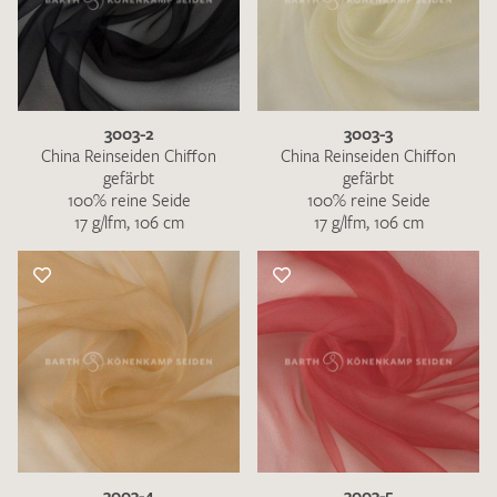
3003-2
3003-3
China Reinseiden Chiffon
China Reinseiden Chiffon
gefärbt
gefärbt
100% reine Seide
100% reine Seide
17 g/lfm, 106 cm
17 g/lfm, 106 cm
3003-4
3003-5