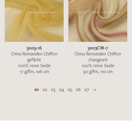
3003-16
3003CW-7
China Reinseiden Chiffon
China Reinseiden Chiffon
gefärbt
changeant
100% reine Seide
100% reine Seide
17 g/lfm, 106 cm
30 g/lfm, 110 cm
01
02
03
04
05
06
07
»