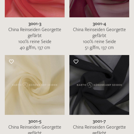
3001-3
3001-4
China Reinseiden Georgette
China Reinseiden Georgette
gefärbt
gefärbt
100% reine Seide
100% reine Seide
Ich bin damit einverstanden, dass meine angegebenen Daten
40 g/lfm, 137 cm
51 g/lfm, 137 cm
zur Beantwortung meiner Musteranfrage genutzt werden.
Die
Datenschutzbestimmungen
habe ich zur Kenntnis
genommen und akzeptiere diese.
MUSTERANFRAGE SENDEN
3001-5
3001-7
China Reinseiden Georgette
China Reinseiden Georgette
gefärbt
gefärbt