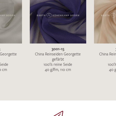
MUSTERANFRAGE S
3
3001-15
 Georgette
China Reinseiden Georgette
China Rei
gefärbt
Seide
100% reine Seide
100%
10 cm
40 g/lfm, 110 cm
40 g