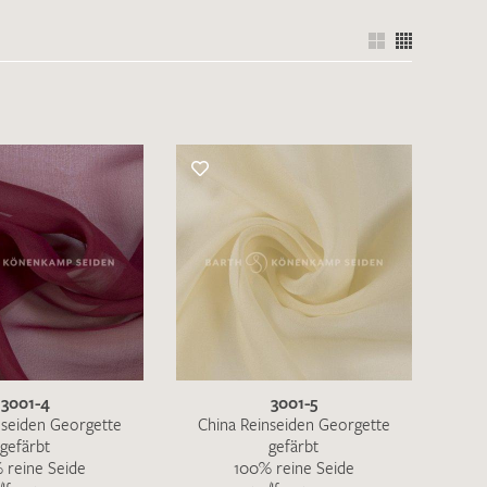
nkt nicht funktionstüchtig. Bitte
rekt an
info@barth-seiden.de
.
nke!
3001-4
3001-5
nseiden Georgette
China Reinseiden Georgette
gefärbt
gefärbt
 reine Seide
100% reine Seide