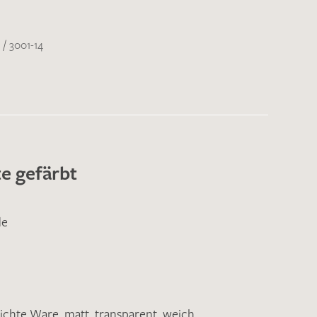
/
3001-14
e gefärbt
de
eichte Ware
,
matt
,
transparent
,
weich