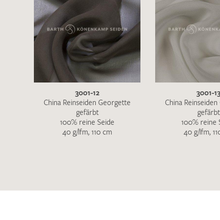
3001-12
3001-1
China Reinseiden Georgette
China Reinseiden
gefärbt
gefärbt
100% reine Seide
100% reine 
40 g/lfm, 110 cm
40 g/lfm, 1