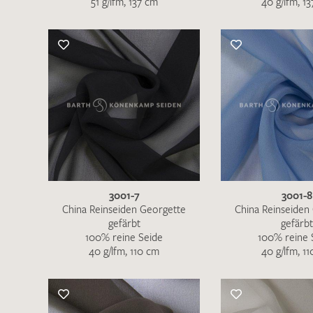
51 g/lfm, 137 cm
40 g/lfm, 1
3001-7
3001-8
China Reinseiden Georgette
China Reinseiden
gefärbt
gefärbt
100% reine Seide
100% reine 
40 g/lfm, 110 cm
40 g/lfm, 1