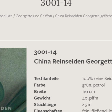
3001-14
rodukte
/
Georgette und Chiffon
/
China Reinseiden Georgette gefärbt
3001-14
China Reinseiden Georgett
Textilanteile
100% reine Sei
Farbe
grün
,
petrol
Breite
110 cm
Gewicht
40 g/lfm
Stücklänge
45 m
Eigenschaften
fein
,
fließend
,
l