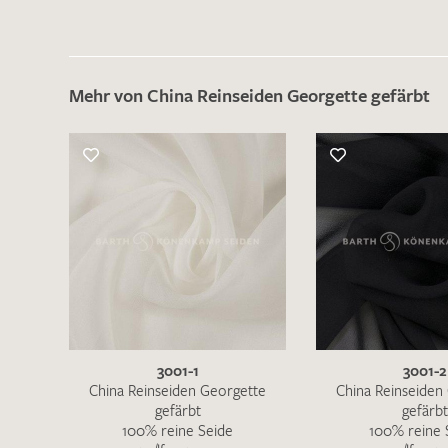
Mehr von China Reinseiden Georgette gefärbt
Es sind bisher keine Produkte auf Ihrer
Merkliste.
Sollten Sie dennoch eine individuelle
Musteranfrage stellen wollen, vermerken
Sie diese bitte im Feld "Anmerkungen".
3001-1
3001-2
China Reinseiden Georgette
China Reinseiden
gefärbt
gefärbt
100% reine Seide
100% reine 