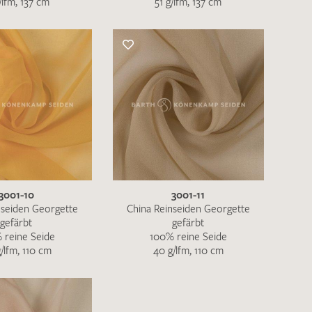
/lfm, 137 cm
51 g/lfm, 137 cm
3001-10
3001-11
nseiden Georgette
China Reinseiden Georgette
gefärbt
gefärbt
 reine Seide
100% reine Seide
/lfm, 110 cm
40 g/lfm, 110 cm
en zur Beantwortung meiner Musteranfrage
ur Kenntnis genommen und akzeptiere diese.