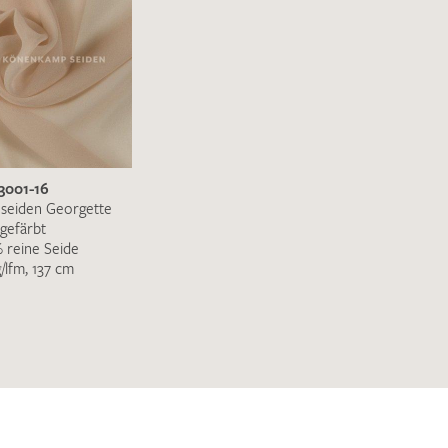
ENDEN
3001-16
nseiden Georgette
gefärbt
 reine Seide
/lfm, 137 cm