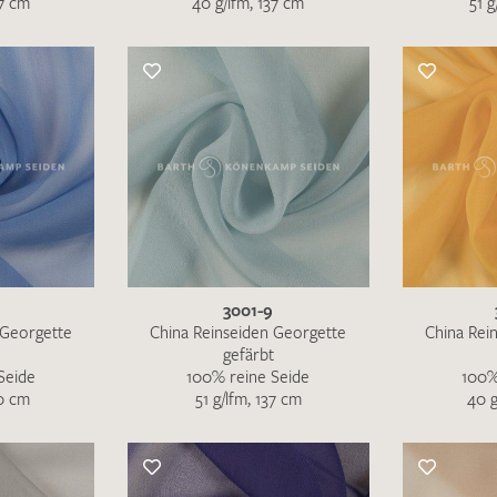
37 cm
40 g/lfm, 137 cm
51 g
3001-9
 Georgette
China Reinseiden Georgette
China Rei
gefärbt
Seide
100% reine Seide
100%
10 cm
51 g/lfm, 137 cm
40 g
Ich bin damit einverstanden, dass meine angegebenen Dat
genutzt werden. Die
Datenschutzbestimmungen
habe ich z