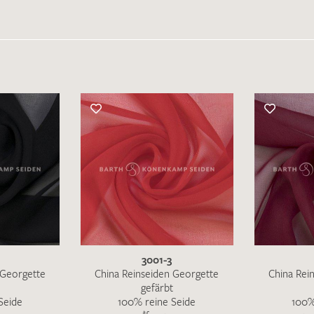
Merkliste / Musteranfrage
IHRE KONTAKTDATEN
Leider ist das Kontaktformular zum aktuellen Zeitpu
schreiben Sie eine E-Mail mit ihren Kontaktdaten di
Wir arbeiten schnellstmöglich an einer Lösung – Da
3001-3
 Georgette
China Reinseiden Georgette
China Rei
gefärbt
Seide
100% reine Seide
100%