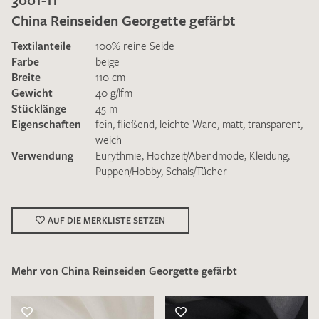
China Reinseiden Georgette gefärbt
Textilanteile
100% reine Seide
Farbe
beige
Breite
110 cm
Gewicht
40 g/lfm
Ich bin damit einverstanden, dass meine angegebenen Daten
Stücklänge
45 m
zur Beantwortung meiner Musteranfrage genutzt werden.
Eigenschaften
fein
,
fließend
,
leichte Ware
,
matt
,
transparent
,
Die
Datenschutzbestimmungen
habe ich zur Kenntnis
weich
genommen und akzeptiere diese.
Verwendung
Eurythmie
,
Hochzeit/Abendmode
,
Kleidung
,
Puppen/Hobby
,
Schals/Tücher
AUF DIE MERKLISTE SETZEN
MUSTERANFRAGE SENDEN
Mehr von China Reinseiden Georgette gefärbt