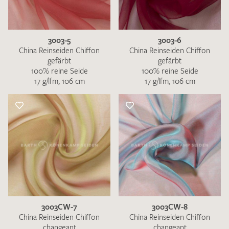
3003-5
3003-6
China Reinseiden Chiffon
China Reinseiden Chiffon
gefärbt
gefärbt
100% reine Seide
100% reine Seide
Ich bin damit einverstanden, dass meine angegebenen Daten
17 g/lfm, 106 cm
17 g/lfm, 106 cm
zur Beantwortung meiner Musteranfrage genutzt werden.
Die
Datenschutzbestimmungen
habe ich zur Kenntnis
genommen und akzeptiere diese.
MUSTERANFRAGE SENDEN
3003CW-7
3003CW-8
China Reinseiden Chiffon
China Reinseiden Chiffon
changeant
changeant