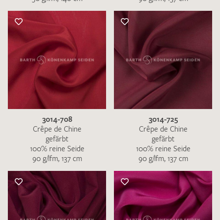
3014-708
3014-725
Crêpe de Chine
Crêpe de Chine
gefärbt
gefärbt
100% reine Seide
100% reine Seide
90 g/lfm, 137 cm
90 g/lfm, 137 cm