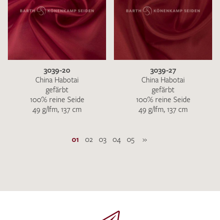
3039-20
3039-27
China Habotai
China Habotai
gefärbt
gefärbt
100% reine Seide
100% reine Seide
49 g/lfm, 137 cm
49 g/lfm, 137 cm
01
02
03
04
05
»