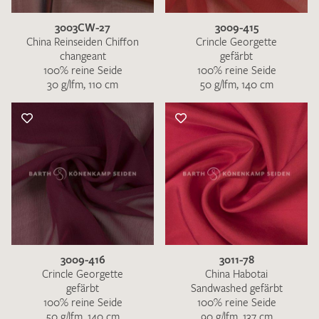
3003CW-27
3009-415
China Reinseiden Chiffon
Crincle Georgette
changeant
gefärbt
100% reine Seide
100% reine Seide
30 g/lfm, 110 cm
50 g/lfm, 140 cm
3009-416
3011-78
Crincle Georgette
China Habotai
gefärbt
Sandwashed gefärbt
100% reine Seide
100% reine Seide
50 g/lfm, 140 cm
90 g/lfm, 137 cm