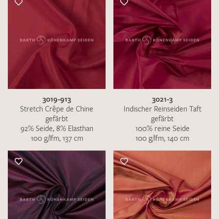
3019-913
3021-3
Stretch Crêpe de Chine
Indischer Reinseiden Taft
gefärbt
gefärbt
92% Seide, 8% Elasthan
100% reine Seide
100 g/lfm, 137 cm
100 g/lfm, 140 cm