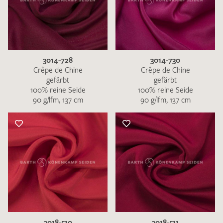
3014-728
3014-730
Crêpe de Chine
Crêpe de Chine
gefärbt
gefärbt
100% reine Seide
100% reine Seide
90 g/lfm, 137 cm
90 g/lfm, 137 cm
3018-510
3018-511