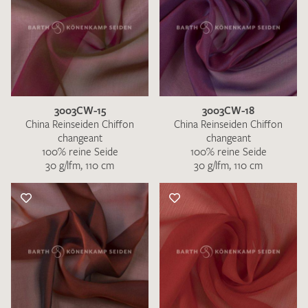
3003CW-15
3003CW-18
China Reinseiden Chiffon
China Reinseiden Chiffon
changeant
changeant
100% reine Seide
100% reine Seide
30 g/lfm, 110 cm
30 g/lfm, 110 cm