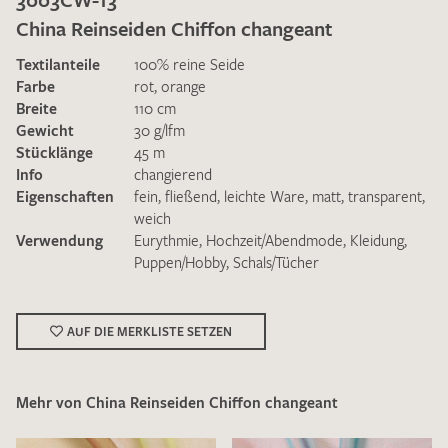
China Reinseiden Chiffon changeant
Textilanteile
100% reine Seide
Farbe
rot
,
orange
Breite
110 cm
Gewicht
30 g/lfm
Ich bin damit einverstanden, dass meine angegebenen Daten
Stücklänge
45 m
zur Beantwortung meiner Musteranfrage genutzt werden.
Info
changierend
Die
Datenschutzbestimmungen
habe ich zur Kenntnis
Eigenschaften
fein
,
fließend
,
leichte Ware
,
matt
,
transparent
,
genommen und akzeptiere diese.
weich
Verwendung
Eurythmie
,
Hochzeit/Abendmode
,
Kleidung
,
Puppen/Hobby
,
Schals/Tücher
AUF DIE MERKLISTE SETZEN
MUSTERANFRAGE SENDEN
Mehr von China Reinseiden Chiffon changeant