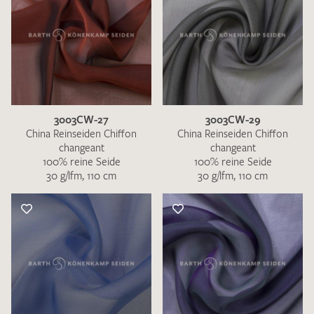
3003CW-27
3003CW-29
China Reinseiden Chiffon
China Reinseiden Chiffon
changeant
changeant
100% reine Seide
100% reine Seide
30 g/lfm, 110 cm
30 g/lfm, 110 cm