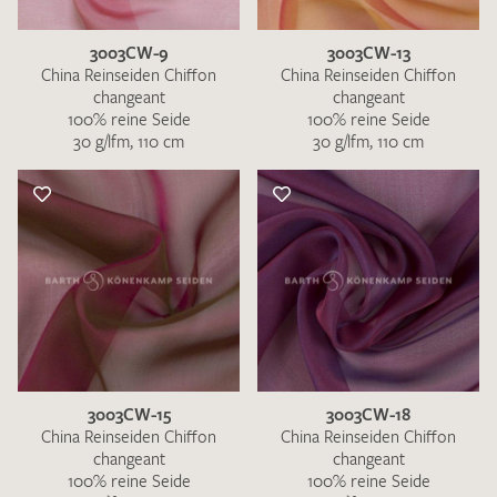
3003CW-9
3003CW-13
China Reinseiden Chiffon
China Reinseiden Chiffon
changeant
changeant
100% reine Seide
100% reine Seide
30 g/lfm, 110 cm
30 g/lfm, 110 cm
Ich bin damit einverstanden, dass meine angegebenen Daten
zur Beantwortung meiner Musteranfrage genutzt werden.
Die
Datenschutzbestimmungen
habe ich zur Kenntnis
genommen und akzeptiere diese.
MUSTERANFRAGE SENDEN
3003CW-15
3003CW-18
China Reinseiden Chiffon
China Reinseiden Chiffon
changeant
changeant
100% reine Seide
100% reine Seide