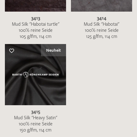
3413
3414
Mud Silk "Habotai turtle"
Mud Silk "Habotai"
100% reine Seide
100% reine Seide
105 g/lfm, 114 cm
125 g/lfm, 114 cm
Ich bin damit einverstanden, dass meine angegebenen Daten
zur Beantwortung meiner Musteranfrage genutzt werden.
Neuheit
Die
Datenschutzbestimmungen
habe ich zur Kenntnis
genommen und akzeptiere diese.
3415
MUSTERANFRAGE SENDEN
Mud Silk "Heavy Satin"
100% reine Seide
150 g/lfm, 114 cm