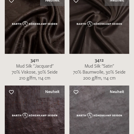
Neuheit
Neuheit
3411
3412
Mud Silk "Jacquard"
Mud Silk "Satin"
70% Viskose, 30% Seide
70% Baumwolle, 30% Seide
210 g/lfm, 114 cm
200 g/lfm, 114 cm
Neuheit
Neuheit