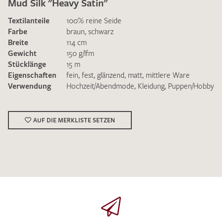
Mud Silk "Heavy Satin"
Textilanteile
100% reine Seide
Farbe
braun
,
schwarz
Breite
114 cm
Gewicht
150 g/lfm
Stücklänge
15 m
Ich bin damit einverstanden, dass meine angegebenen Daten
Eigenschaften
fein
,
fest
,
glänzend
,
matt
,
mittlere Ware
zur Beantwortung meiner Musteranfrage genutzt werden.
Verwendung
Hochzeit/Abendmode
,
Kleidung
,
Puppen/Hobby
Die
Datenschutzbestimmungen
habe ich zur Kenntnis
genommen und akzeptiere diese.
AUF DIE MERKLISTE SETZEN
MUSTERANFRAGE SENDEN