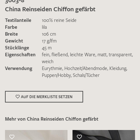
China Reinseiden Chiffon gefärbt
Textilanteile
100% reine Seide
Farbe
lila
Breite
106 cm
Gewicht
17 g/lfm
Ich bin damit einverstanden, dass meine angegebenen Daten
Stücklänge
45 m
zur Beantwortung meiner Musteranfrage genutzt werden.
Eigenschaften
fein
,
fließend
,
leichte Ware
,
matt
,
transparent
,
Die
Datenschutzbestimmungen
habe ich zur Kenntnis
weich
genommen und akzeptiere diese.
Verwendung
Eurythmie
,
Hochzeit/Abendmode
,
Kleidung
,
Puppen/Hobby
,
Schals/Tücher
AUF DIE MERKLISTE SETZEN
MUSTERANFRAGE SENDEN
Mehr von China Reinseiden Chiffon gefärbt