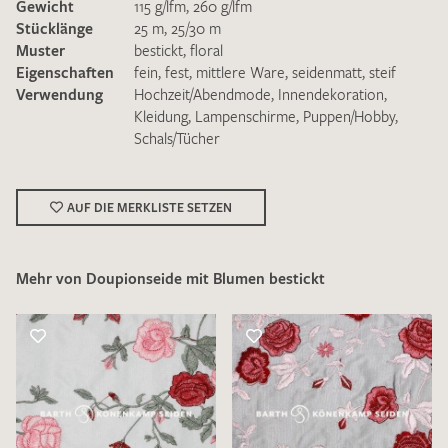
Gewicht
115 g/lfm
,
260 g/lfm
Stücklänge
25 m
,
25/30 m
Muster
bestickt
,
floral
Eigenschaften
fein
,
fest
,
mittlere Ware
,
seidenmatt
,
steif
Verwendung
Hochzeit/Abendmode
,
Innendekoration
,
Kleidung
,
Lampenschirme
,
Puppen/Hobby
,
Schals/Tücher
Ich bin damit einverstanden, dass meine angegebenen Daten
zur Beantwortung meiner Musteranfrage genutzt werden.
Die
Datenschutzbestimmungen
habe ich zur Kenntnis
genommen und akzeptiere diese.
AUF DIE MERKLISTE SETZEN
Mehr von Doupionseide mit Blumen bestickt
MUSTERANFRAGE SENDEN