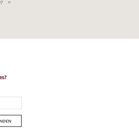
07
»
es?
NDEN