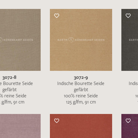
3072-8
3072-9
he Bourette Seide
Indische Bourette Seide
Indi
gefärbt
gefärbt
% reine Seide
100% reine Seide
1
5 g/lfm, 91 cm
125 g/lfm, 91 cm