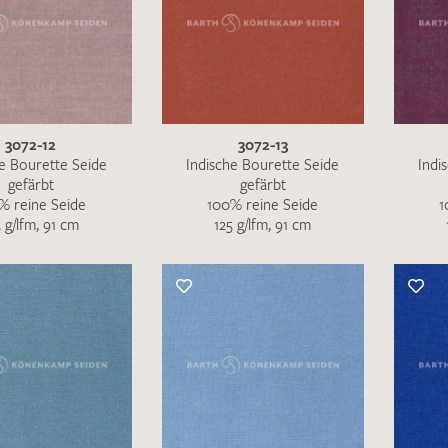
Merkliste / Musteranfrage
IHRE KONTAKTDATEN
Leider ist das Kontaktformular zum aktuellen Zeitpu
schreiben Sie eine E-Mail mit ihren Kontaktdaten di
3072-12
3072-13
he Bourette Seide
Indische Bourette Seide
Indi
Wir arbeiten schnellstmöglich an einer Lösung – Da
gefärbt
gefärbt
% reine Seide
100% reine Seide
1
5 g/lfm, 91 cm
125 g/lfm, 91 cm