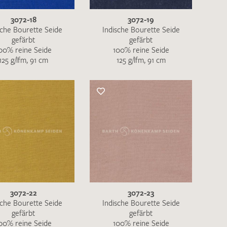
3072-18
3072-19
sche Bourette Seide
Indische Bourette Seide
gefärbt
gefärbt
00% reine Seide
100% reine Seide
125 g/lfm, 91 cm
125 g/lfm, 91 cm
en zur Beantwortung meiner Musteranfrage
ur Kenntnis genommen und akzeptiere diese.
3072-22
3072-23
sche Bourette Seide
Indische Bourette Seide
gefärbt
gefärbt
ENDEN
00% reine Seide
100% reine Seide