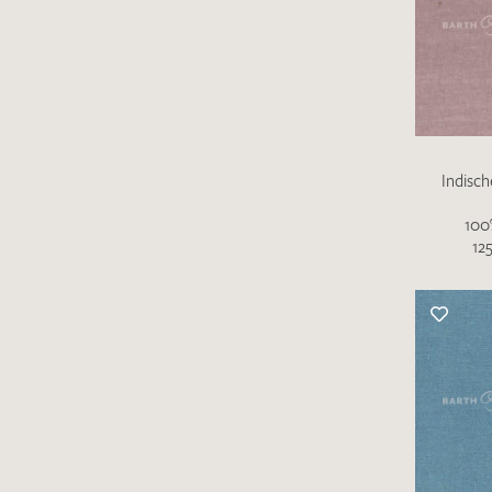
Es sind bisher keine Produkte auf Ihrer
Merkliste.
Sollten Sie dennoch eine individuelle
Musteranfrage stellen wollen, vermerken
Indisc
Sie diese bitte im Feld "Anmerkungen".
100
12