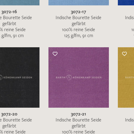
3072-16
3072-17
he Bourette Seide
Indische Bourette Seide
Indi
gefärbt
gefärbt
% reine Seide
100% reine Seide
1
5 g/lfm, 91 cm
125 g/lfm, 91 cm
Ich bin damit einverstanden, dass meine angegebenen Dat
genutzt werden. Die
Datenschutzbestimmungen
habe ich z
3072-20
3072-21
he Bourette Seide
Indische Bourette Seide
Indi
gefärbt
gefärbt
MUSTERANFRAGE S
% reine Seide
100% reine Seide
1