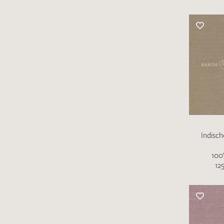
Indisc
100
12