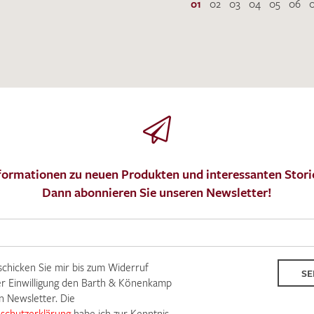
01
02
03
04
05
06
formationen zu neuen Produkten und interessanten Stori
Dann abonnieren Sie unseren Newsletter!
 schicken Sie mir bis zum Widerruf
SE
r Einwilligung den Barth & Könenkamp
n Newsletter. Die
schutzerklärung
habe ich zur Kenntnis