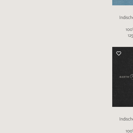
Indisc
100
12
Indisc
100