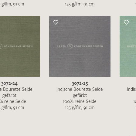
5 g/lfm, 91 cm
125 g/lfm, 91 cm
3072-24
3072-25
he Bourette Seide
Indische Bourette Seide
Indi
gefärbt
gefärbt
% reine Seide
100% reine Seide
1
5 g/lfm, 91 cm
125 g/lfm, 91 cm