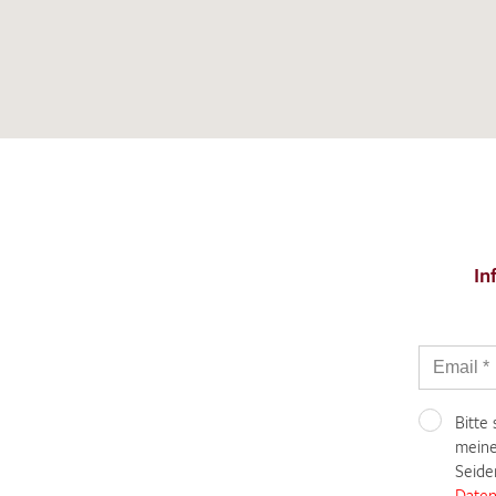
In
Bitte
meine
Seide
Daten