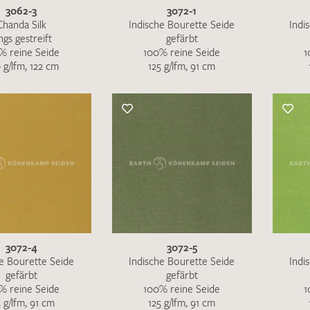
3062-3
3072-1
Chanda Silk
Indische Bourette Seide
Indi
ngs gestreift
gefärbt
% reine Seide
100% reine Seide
1
 g/lfm, 122 cm
125 g/lfm, 91 cm
3072-4
3072-5
he Bourette Seide
Indische Bourette Seide
Indi
gefärbt
gefärbt
% reine Seide
100% reine Seide
1
5 g/lfm, 91 cm
125 g/lfm, 91 cm