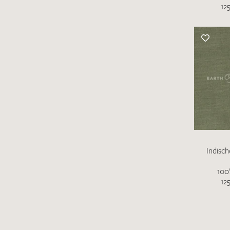
12
Indisc
100
12