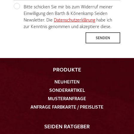
Bitte schicken Sie mir bis zum Widerruf meiner
Einwilligung den Barth & Könenkamp Seiden
Newsletter. Die
Datenschutzerklärung
habe ich
zur Kenntnis genommen und akzeptiere diese.
SENDEN
PRODUKTE
NEUHEITEN
SONDERARTIKEL
MUSTERANFRAGE
ANFRAGE FARBKARTE / PREISLISTE
SEIDEN RATGEBER