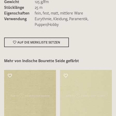
Gewicht
125 g/lfm
Stücklänge
25 m
Eigenschaften
fein
,
fest
,
matt
,
mittlere Ware
Verwendung
Eurythmie
,
Kleidung
,
Paramentik
,
Puppen/Hobby
Ich bin damit einverstanden, dass meine angegebenen Daten
zur Beantwortung meiner Musteranfrage genutzt werden.
AUF DIE MERKLISTE SETZEN
Die
Datenschutzbestimmungen
habe ich zur Kenntnis
genommen und akzeptiere diese.
Mehr von Indische Bourette Seide gefärbt
MUSTERANFRAGE SENDEN