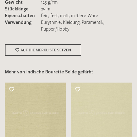
Gewicht
125 g/lfm
Stücklänge
25 m
Eigenschaften
fein
,
fest
,
matt
,
mittlere Ware
Verwendung
Eurythmie
,
Kleidung
,
Paramentik
,
Puppen/Hobby
Ich bin damit einverstanden, dass meine angegebenen Daten
zur Beantwortung meiner Musteranfrage genutzt werden.
AUF DIE MERKLISTE SETZEN
Die
Datenschutzbestimmungen
habe ich zur Kenntnis
genommen und akzeptiere diese.
Mehr von Indische Bourette Seide gefärbt
MUSTERANFRAGE SENDEN