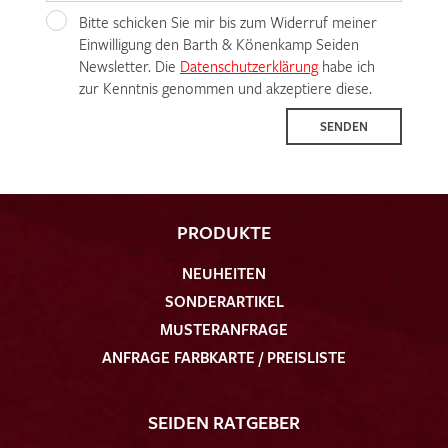
Bitte schicken Sie mir bis zum Widerruf meiner
Einwilligung den Barth & Könenkamp Seiden
Newsletter. Die
Datenschutzerklärung
habe ich
zur Kenntnis genommen und akzeptiere diese.
SENDEN
PRODUKTE
NEUHEITEN
SONDERARTIKEL
MUSTERANFRAGE
ANFRAGE FARBKARTE / PREISLISTE
SEIDEN RATGEBER