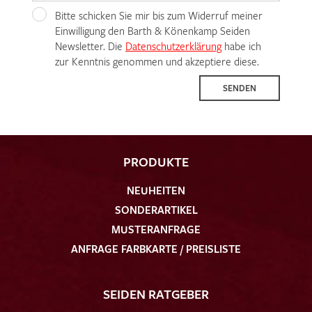
Bitte schicken Sie mir bis zum Widerruf meiner
Einwilligung den Barth & Könenkamp Seiden
Newsletter. Die
Datenschutzerklärung
habe ich
zur Kenntnis genommen und akzeptiere diese.
SENDEN
PRODUKTE
NEUHEITEN
SONDERARTIKEL
MUSTERANFRAGE
ANFRAGE FARBKARTE / PREISLISTE
SEIDEN RATGEBER