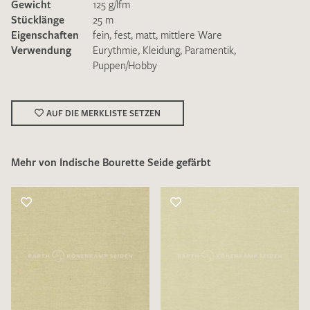
Gewicht
125 g/lfm
Stücklänge
25 m
Eigenschaften
fein
,
fest
,
matt
,
mittlere Ware
Verwendung
Eurythmie
,
Kleidung
,
Paramentik
,
Puppen/Hobby
Ich bin damit einverstanden, dass meine angegebenen Daten
zur Beantwortung meiner Musteranfrage genutzt werden.
AUF DIE MERKLISTE SETZEN
Die
Datenschutzbestimmungen
habe ich zur Kenntnis
genommen und akzeptiere diese.
Mehr von Indische Bourette Seide gefärbt
MUSTERANFRAGE SENDEN