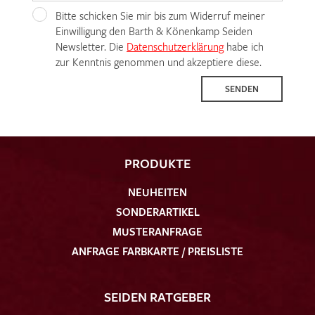
Bitte schicken Sie mir bis zum Widerruf meiner
Einwilligung den Barth & Könenkamp Seiden
Newsletter. Die
Datenschutzerklärung
habe ich
zur Kenntnis genommen und akzeptiere diese.
SENDEN
PRODUKTE
NEUHEITEN
SONDERARTIKEL
MUSTERANFRAGE
ANFRAGE FARBKARTE / PREISLISTE
SEIDEN RATGEBER