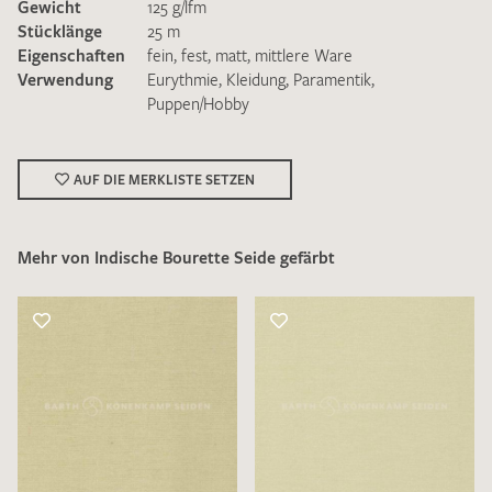
Gewicht
125 g/lfm
Stücklänge
25 m
Eigenschaften
fein
,
fest
,
matt
,
mittlere Ware
Verwendung
Eurythmie
,
Kleidung
,
Paramentik
,
Puppen/Hobby
Ich bin damit einverstanden, dass meine angegebenen Daten
zur Beantwortung meiner Musteranfrage genutzt werden.
AUF DIE MERKLISTE SETZEN
Die
Datenschutzbestimmungen
habe ich zur Kenntnis
genommen und akzeptiere diese.
Mehr von Indische Bourette Seide gefärbt
MUSTERANFRAGE SENDEN