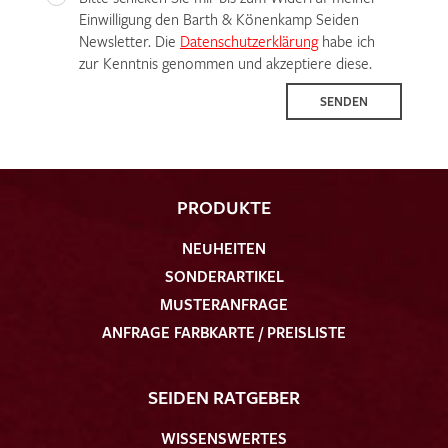
Einwilligung den Barth & Könenkamp Seiden
Newsletter. Die
Datenschutzerklärung
habe ich
zur Kenntnis genommen und akzeptiere diese.
SENDEN
PRODUKTE
NEUHEITEN
SONDERARTIKEL
MUSTERANFRAGE
ANFRAGE FARBKARTE / PREISLISTE
SEIDEN RATGEBER
WISSENSWERTES