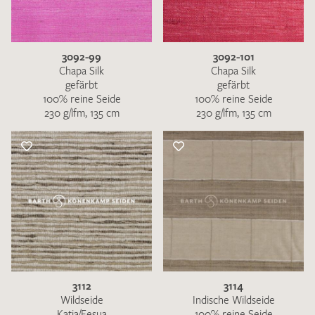
3092-99
3092-101
Chapa Silk
Chapa Silk
gefärbt
gefärbt
100% reine Seide
100% reine Seide
230 g/lfm, 135 cm
230 g/lfm, 135 cm
3112
3114
Wildseide
Indische Wildseide
Katia/Fesua
100% reine Seide