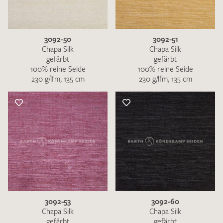
3092-50
3092-51
Chapa Silk
Chapa Silk
gefärbt
gefärbt
100% reine Seide
100% reine Seide
Ich bin damit einverstanden, dass meine angegebenen Daten
230 g/lfm, 135 cm
230 g/lfm, 135 cm
zur Beantwortung meiner Musteranfrage genutzt werden.
Die
Datenschutzbestimmungen
habe ich zur Kenntnis
genommen und akzeptiere diese.
MUSTERANFRAGE SENDEN
3092-53
3092-60
Chapa Silk
Chapa Silk
gefärbt
gefärbt