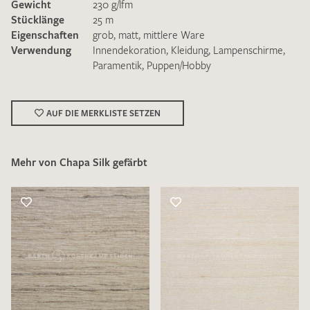
Gewicht
230 g/lfm
Stücklänge
25 m
Eigenschaften
grob
,
matt
,
mittlere Ware
Verwendung
Innendekoration
,
Kleidung
,
Lampenschirme
,
Paramentik
,
Puppen/Hobby
Ich bin damit einverstanden, dass meine angegebenen Daten
zur Beantwortung meiner Musteranfrage genutzt werden.
AUF DIE MERKLISTE SETZEN
Die
Datenschutzbestimmungen
habe ich zur Kenntnis
genommen und akzeptiere diese.
Mehr von Chapa Silk gefärbt
MUSTERANFRAGE SENDEN