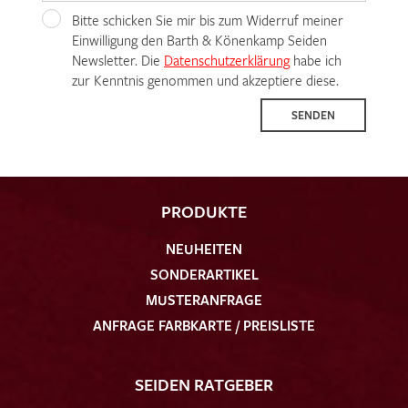
Bitte schicken Sie mir bis zum Widerruf meiner
Einwilligung den Barth & Könenkamp Seiden
Newsletter. Die
Datenschutzerklärung
habe ich
zur Kenntnis genommen und akzeptiere diese.
SENDEN
PRODUKTE
NEUHEITEN
SONDERARTIKEL
MUSTERANFRAGE
ANFRAGE FARBKARTE / PREISLISTE
SEIDEN RATGEBER