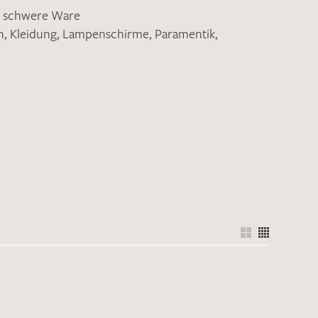
,
schwere Ware
n
,
Kleidung
,
Lampenschirme
,
Paramentik
,
nkt nicht funktionstüchtig. Bitte
rekt an
info@barth-seiden.de
.
nke!