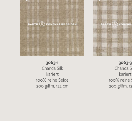
3063-1
3063-3
Chanda Silk
Chanda Si
kariert
kariert
100% reine Seide
100% reine 
200 g/lfm, 122 cm
200 g/lfm, 1