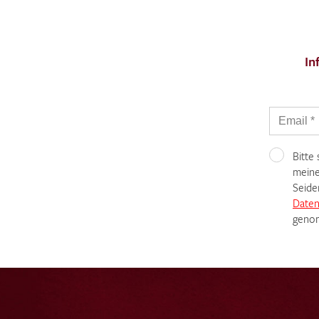
In
Bitte
meine
Seide
Daten
genom