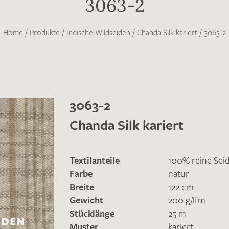
3063-2
Home
/
Produkte
/
Indische Wildseiden
/
Chanda Silk kariert
/
3063-2
3063-2
Chanda Silk kariert
Textilanteile
100% reine Sei
Farbe
natur
Breite
122 cm
Gewicht
200 g/lfm
Stücklänge
25 m
Muster
kariert