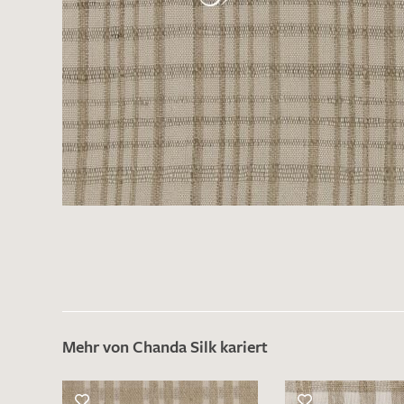
Es sind bisher keine Produkte auf Ihrer
Merkliste.
Sollten Sie dennoch eine individuelle
Musteranfrage stellen wollen, vermerken
Sie diese bitte im Feld "Anmerkungen".
Mehr von Chanda Silk kariert