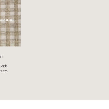
lk
Seide
22 cm
Ich bin damit einverstanden, dass meine angegebenen Dat
genutzt werden. Die
Datenschutzbestimmungen
habe ich z