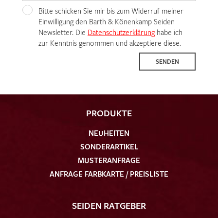
Bitte schicken Sie mir bis zum Widerruf meiner
Einwilligung den Barth & Könenkamp Seiden
Newsletter. Die
Datenschutzerklärung
habe ich
zur Kenntnis genommen und akzeptiere diese.
SENDEN
PRODUKTE
NEUHEITEN
SONDERARTIKEL
MUSTERANFRAGE
ANFRAGE FARBKARTE / PREISLISTE
SEIDEN RATGEBER