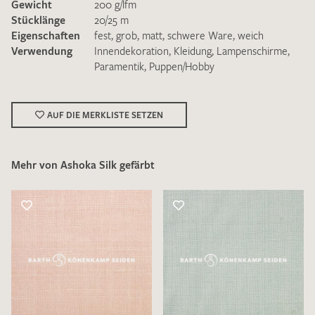
Gewicht
200 g/lfm
Stücklänge
20/25 m
Eigenschaften
fest
,
grob
,
matt
,
schwere Ware
,
weich
Verwendung
Innendekoration
,
Kleidung
,
Lampenschirme
,
Paramentik
,
Puppen/Hobby
Ich bin damit einverstanden, dass meine angegebenen Daten
zur Beantwortung meiner Musteranfrage genutzt werden.
AUF DIE MERKLISTE SETZEN
Die
Datenschutzbestimmungen
habe ich zur Kenntnis
genommen und akzeptiere diese.
Mehr von Ashoka Silk gefärbt
MUSTERANFRAGE SENDEN