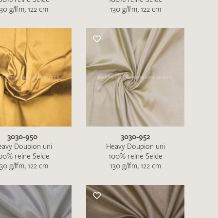
130 g/lfm, 122 cm
130 g/lfm, 122 cm
3030-950
3030-952
eavy Doupion uni
Heavy Doupion uni
00% reine Seide
100% reine Seide
130 g/lfm, 122 cm
130 g/lfm, 122 cm
en zur Beantwortung meiner Musteranfrage
ur Kenntnis genommen und akzeptiere diese.