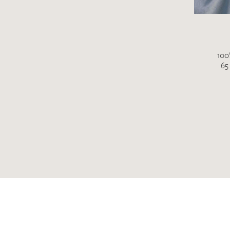
100
65