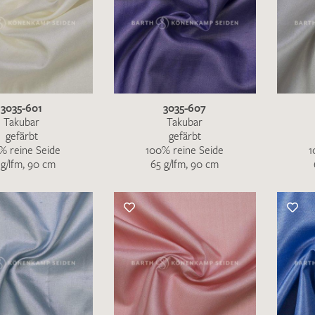
MUSTERANFRAGE S
3035-601
3035-607
Takubar
Takubar
gefärbt
gefärbt
% reine Seide
100% reine Seide
1
 g/lfm, 90 cm
65 g/lfm, 90 cm