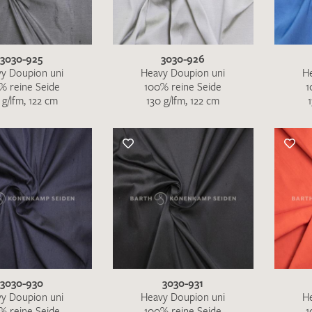
3030-925
3030-926
y Doupion uni
Heavy Doupion uni
H
Merkliste / Musteranfrage
% reine Seide
100% reine Seide
1
 g/lfm, 122 cm
130 g/lfm, 122 cm
IHRE KONTAKTDATEN
Leider ist das Kontaktformular zum aktuellen Zeitpu
schreiben Sie eine E-Mail mit ihren Kontaktdaten di
Wir arbeiten schnellstmöglich an einer Lösung – Da
3030-930
3030-931
y Doupion uni
Heavy Doupion uni
H
% reine Seide
100% reine Seide
1