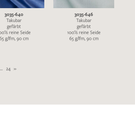
3035-640
3035-646
Takubar
Takubar
gefärbt
gefärbt
00% reine Seide
100% reine Seide
65 g/lfm, 90 cm
65 g/lfm, 90 cm
...
24
»