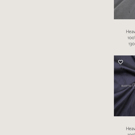
Heav
100
130
Es sind bisher keine Produkte auf Ihrer
Merkliste.
Sollten Sie dennoch eine individuelle
Musteranfrage stellen wollen, vermerken
Sie diese bitte im Feld "Anmerkungen".
Heav
100