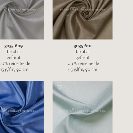
ENDEN
3035-609
3035-610
Takubar
Takubar
gefärbt
gefärbt
00% reine Seide
100% reine Seide
65 g/lfm, 90 cm
65 g/lfm, 90 cm