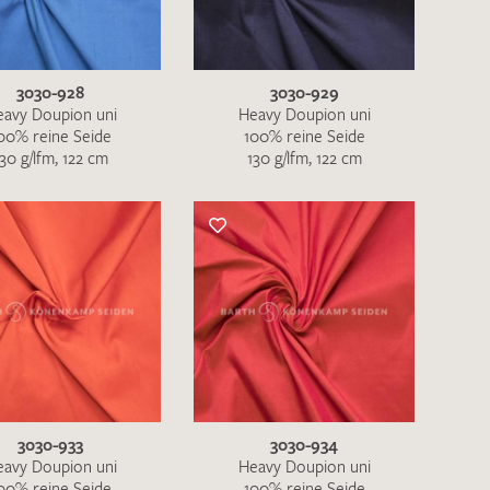
3030-928
3030-929
eavy Doupion uni
Heavy Doupion uni
00% reine Seide
100% reine Seide
130 g/lfm, 122 cm
130 g/lfm, 122 cm
nkt nicht funktionstüchtig. Bitte
rekt an
info@barth-seiden.de
.
nke!
3030-933
3030-934
eavy Doupion uni
Heavy Doupion uni
00% reine Seide
100% reine Seide