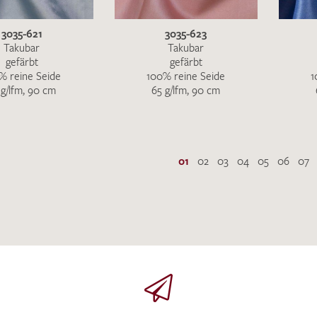
3035-621
3035-623
Takubar
Takubar
gefärbt
gefärbt
% reine Seide
100% reine Seide
1
 g/lfm, 90 cm
65 g/lfm, 90 cm
01
02
03
04
05
06
07