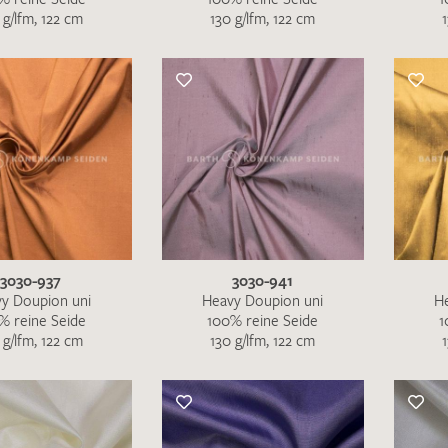
 g/lfm, 122 cm
130 g/lfm, 122 cm
3030-937
3030-941
y Doupion uni
Heavy Doupion uni
H
% reine Seide
100% reine Seide
1
 g/lfm, 122 cm
130 g/lfm, 122 cm
Ich bin damit einverstanden, dass meine angegebenen Dat
genutzt werden. Die
Datenschutzbestimmungen
habe ich z