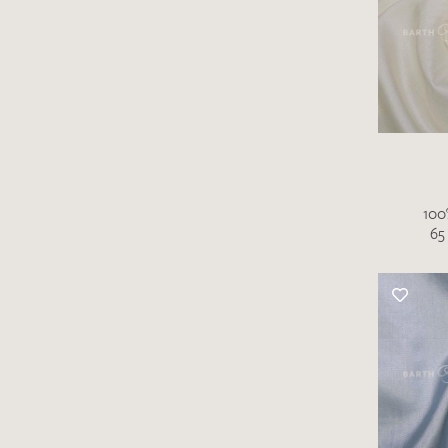
100
65