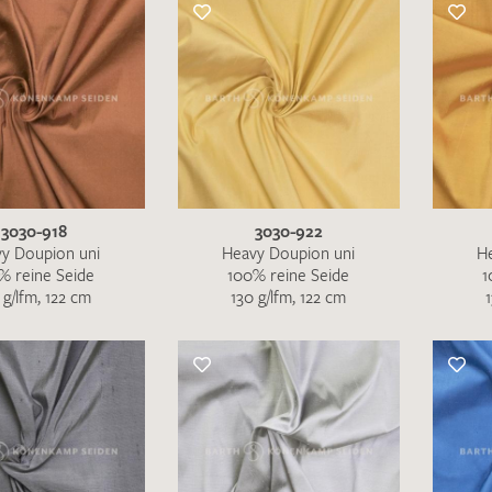
3030-918
3030-922
y Doupion uni
Heavy Doupion uni
H
% reine Seide
100% reine Seide
1
 g/lfm, 122 cm
130 g/lfm, 122 cm