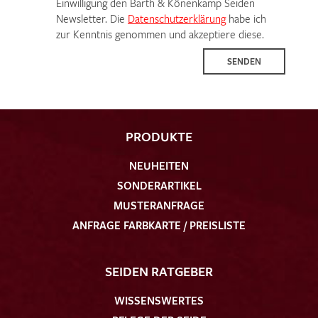
Einwilligung den Barth & Könenkamp Seiden
Newsletter. Die
Datenschutzerklärung
habe ich
zur Kenntnis genommen und akzeptiere diese.
SENDEN
PRODUKTE
NEUHEITEN
SONDERARTIKEL
MUSTERANFRAGE
ANFRAGE FARBKARTE / PREISLISTE
SEIDEN RATGEBER
WISSENSWERTES