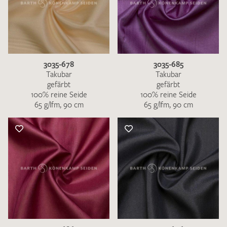
3035-678
3035-685
Takubar
Takubar
gefärbt
gefärbt
100% reine Seide
100% reine Seide
65 g/lfm, 90 cm
65 g/lfm, 90 cm