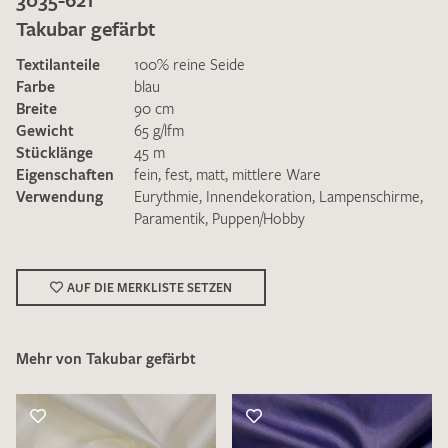
Takubar gefärbt
Textilanteile
100% reine Seide
Farbe
blau
Breite
90 cm
Gewicht
65 g/lfm
Ich bin damit einverstanden, dass meine angegebenen Daten
Stücklänge
45 m
zur Beantwortung meiner Musteranfrage genutzt werden.
Eigenschaften
fein
,
fest
,
matt
,
mittlere Ware
Die
Datenschutzbestimmungen
habe ich zur Kenntnis
Verwendung
Eurythmie
,
Innendekoration
,
Lampenschirme
,
genommen und akzeptiere diese.
Paramentik
,
Puppen/Hobby
AUF DIE MERKLISTE SETZEN
Mehr von Takubar gefärbt
MUSTERANFRAGE SENDEN