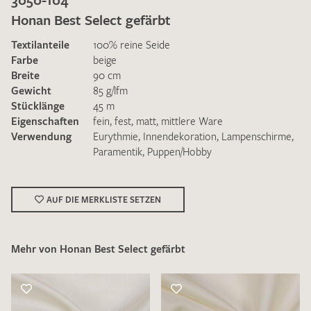
Honan Best Select gefärbt
Textilanteile
100% reine Seide
Farbe
beige
Breite
90 cm
Gewicht
85 g/lfm
Ich bin damit einverstanden, dass meine angegebenen Daten
Stücklänge
45 m
zur Beantwortung meiner Musteranfrage genutzt werden.
Eigenschaften
fein
,
fest
,
matt
,
mittlere Ware
Die
Datenschutzbestimmungen
habe ich zur Kenntnis
Verwendung
Eurythmie
,
Innendekoration
,
Lampenschirme
,
genommen und akzeptiere diese.
Paramentik
,
Puppen/Hobby
AUF DIE MERKLISTE SETZEN
Mehr von Honan Best Select gefärbt
MUSTERANFRAGE SENDEN