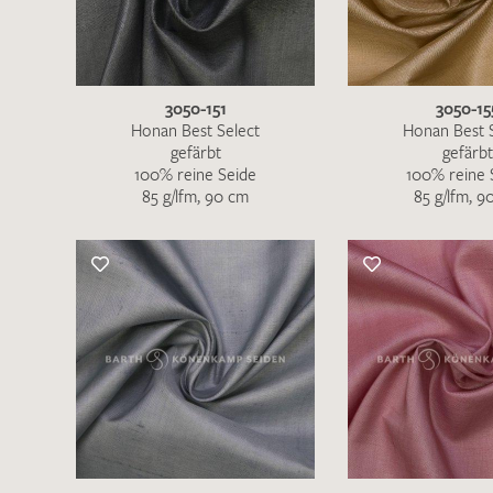
3050-151
3050-15
Honan Best Select
Honan Best 
gefärbt
gefärbt
100% reine Seide
100% reine 
85 g/lfm, 90 cm
85 g/lfm, 9