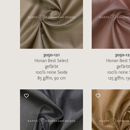
3050-121
3050-12
Honan Best Select
Honan Best 
gefärbt
gefärbt
100% reine Seide
100% reine 
85 g/lfm, 90 cm
125 g/lfm, 1