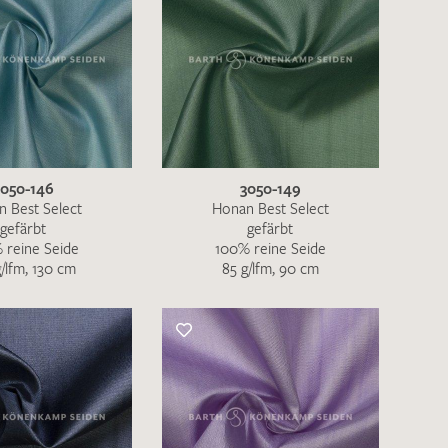
3050-146
3050-149
 Best Select
Honan Best Select
gefärbt
gefärbt
 reine Seide
100% reine Seide
g/lfm, 130 cm
85 g/lfm, 90 cm
en zur Beantwortung meiner Musteranfrage
ur Kenntnis genommen und akzeptiere diese.