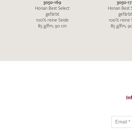
3050-169
3050-17
Honan Best Select
Honan Best 
gefärbt
gefärbt
100% reine Seide
100% reine 
85 g/lfm, 90 cm
85 g/lfm, 9
In