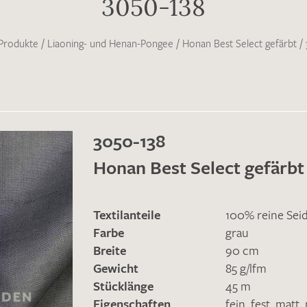
3050-138
Produkte
/
Liaoning- und Henan-Pongee
/
Honan Best Select gefärbt
/
3050-138
Honan Best Select gefärbt
Textilanteile
100% reine Sei
Farbe
grau
Breite
90 cm
Gewicht
85 g/lfm
Stücklänge
45 m
Eigenschaften
fein
,
fest
,
matt
,