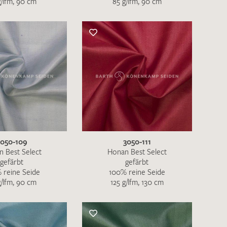
g/lfm, 90 cm
85 g/lfm, 90 cm
nkt nicht funktionstüchtig. Bitte
rekt an
info@barth-seiden.de
.
nke!
3050-109
3050-111
 Best Select
Honan Best Select
gefärbt
gefärbt
 reine Seide
100% reine Seide
g/lfm, 90 cm
125 g/lfm, 130 cm