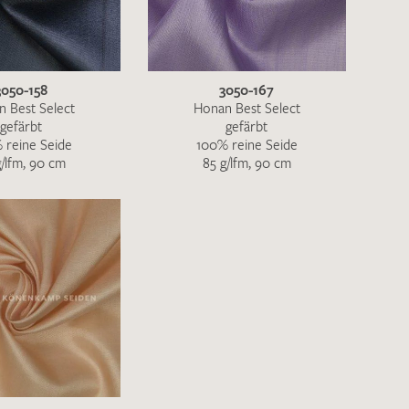
ENDEN
3050-158
3050-167
 Best Select
Honan Best Select
gefärbt
gefärbt
 reine Seide
100% reine Seide
g/lfm, 90 cm
85 g/lfm, 90 cm