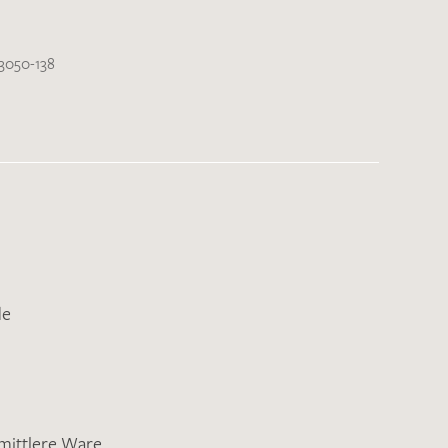
3050-138
de
mittlere Ware