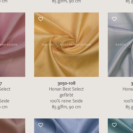
0 cm
85 g/lfm, 90 cm
85 
Merkliste / Musteranfrage
IHRE KONTAKTDATEN
Leider ist das Kontaktformular zum aktuellen Zeitpu
schreiben Sie eine E-Mail mit ihren Kontaktdaten di
Wir arbeiten schnellstmöglich an einer Lösung – Da
7
3050-108
Select
Honan Best Select
Honan
gefärbt
Seide
100% reine Seide
100%
0 cm
85 g/lfm, 90 cm
85 