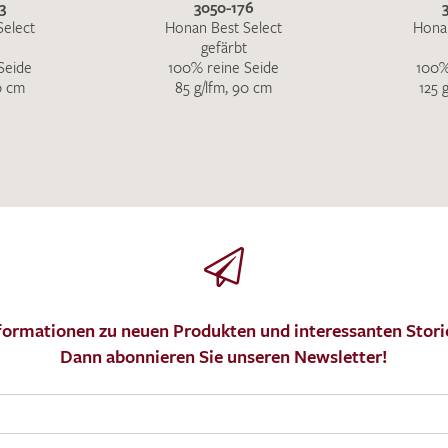
3
3050-176
Select
Honan Best Select
Honan
gefärbt
Seide
100% reine Seide
100%
0 cm
85 g/lfm, 90 cm
125 
formationen zu neuen Produkten und interessanten Stori
Dann abonnieren Sie unseren Newsletter!