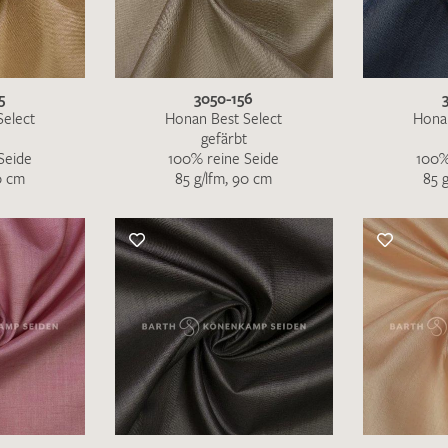
MUSTERANFRAGE S
5
3050-156
Select
Honan Best Select
Honan
gefärbt
Seide
100% reine Seide
100%
0 cm
85 g/lfm, 90 cm
85 