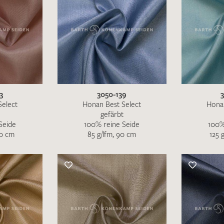
3
3050-139
Select
Honan Best Select
Honan
gefärbt
Seide
100% reine Seide
100%
30 cm
85 g/lfm, 90 cm
125 
Ich bin damit einverstanden, dass meine angegebenen Dat
genutzt werden. Die
Datenschutzbestimmungen
habe ich z