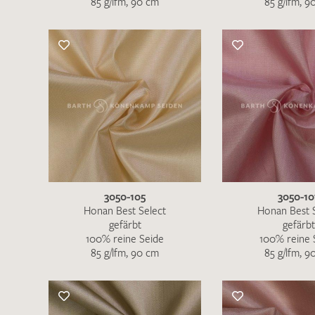
85 g/lfm, 90 cm
85 g/lfm, 9
Es sind bisher keine Produkte auf Ihrer
Merkliste.
Sollten Sie dennoch eine individuelle
Musteranfrage stellen wollen, vermerken
Sie diese bitte im Feld "Anmerkungen".
3050-105
3050-10
Honan Best Select
Honan Best 
gefärbt
gefärbt
100% reine Seide
100% reine 
85 g/lfm, 90 cm
85 g/lfm, 9