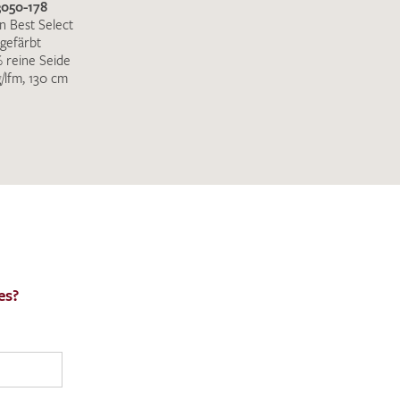
3050-178
 Best Select
gefärbt
 reine Seide
g/lfm, 130 cm
es?