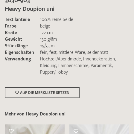
Heavy Doupion uni
Textilanteile
100% reine Seide
Farbe
beige
Breite
122 cm
Gewicht
130 g/lfm
Ich bin damit einverstanden, dass meine angegebenen Daten
Stücklänge
25/35 m
zur Beantwortung meiner Musteranfrage genutzt werden.
Eigenschaften
fein
,
fest
,
mittlere Ware
,
seidenmatt
Die
Datenschutzbestimmungen
habe ich zur Kenntnis
Verwendung
Hochzeit/Abendmode
,
Innendekoration
,
genommen und akzeptiere diese.
Kleidung
,
Lampenschirme
,
Paramentik
,
Puppen/Hobby
AUF DIE MERKLISTE SETZEN
MUSTERANFRAGE SENDEN
Mehr von Heavy Doupion uni