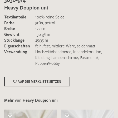
Heavy Doupion uni
Textilanteile
100% reine Seide
Farbe
grün
,
petrol
Breite
122 cm
Gewicht
130 g/lfm
Ich bin damit einverstanden, dass meine angegebenen Daten
Stücklänge
25/35 m
zur Beantwortung meiner Musteranfrage genutzt werden.
Eigenschaften
fein
,
fest
,
mittlere Ware
,
seidenmatt
Die
Datenschutzbestimmungen
habe ich zur Kenntnis
Verwendung
Hochzeit/Abendmode
,
Innendekoration
,
genommen und akzeptiere diese.
Kleidung
,
Lampenschirme
,
Paramentik
,
Puppen/Hobby
AUF DIE MERKLISTE SETZEN
MUSTERANFRAGE SENDEN
Mehr von Heavy Doupion uni