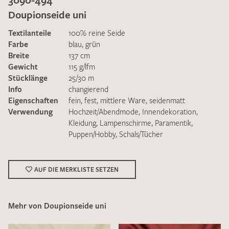
Doupionseide uni
Textilanteile
100% reine Seide
Farbe
blau
,
grün
Breite
137 cm
Gewicht
115 g/lfm
Ich bin damit einverstanden, dass meine angegebenen Daten
Stücklänge
25/30 m
zur Beantwortung meiner Musteranfrage genutzt werden.
Info
changierend
Die
Datenschutzbestimmungen
habe ich zur Kenntnis
Eigenschaften
fein
,
fest
,
mittlere Ware
,
seidenmatt
genommen und akzeptiere diese.
Verwendung
Hochzeit/Abendmode
,
Innendekoration
,
Kleidung
,
Lampenschirme
,
Paramentik
,
Puppen/Hobby
,
Schals/Tücher
AUF DIE MERKLISTE SETZEN
MUSTERANFRAGE SENDEN
Mehr von Doupionseide uni