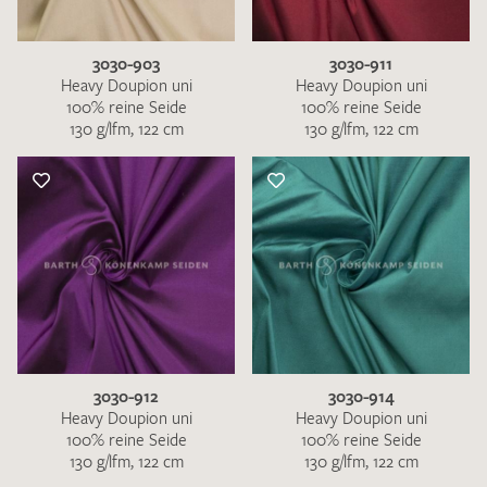
3030-903
3030-911
Heavy Doupion uni
Heavy Doupion uni
100% reine Seide
100% reine Seide
130 g/lfm, 122 cm
130 g/lfm, 122 cm
Ich bin damit einverstanden, dass meine angegebenen Daten
zur Beantwortung meiner Musteranfrage genutzt werden.
Die
Datenschutzbestimmungen
habe ich zur Kenntnis
genommen und akzeptiere diese.
3030-912
3030-914
MUSTERANFRAGE SENDEN
Heavy Doupion uni
Heavy Doupion uni
100% reine Seide
100% reine Seide
130 g/lfm, 122 cm
130 g/lfm, 122 cm