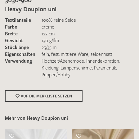
Heavy Doupion uni
Textilanteile
100% reine Seide
Farbe
creme
Breite
122 cm
Gewicht
130 g/lfm
Ich bin damit einverstanden, dass meine angegebenen Daten
Stücklänge
25/35 m
zur Beantwortung meiner Musteranfrage genutzt werden.
Eigenschaften
fein
,
fest
,
mittlere Ware
,
seidenmatt
Die
Datenschutzbestimmungen
habe ich zur Kenntnis
Verwendung
Hochzeit/Abendmode
,
Innendekoration
,
genommen und akzeptiere diese.
Kleidung
,
Lampenschirme
,
Paramentik
,
Puppen/Hobby
AUF DIE MERKLISTE SETZEN
MUSTERANFRAGE SENDEN
Mehr von Heavy Doupion uni