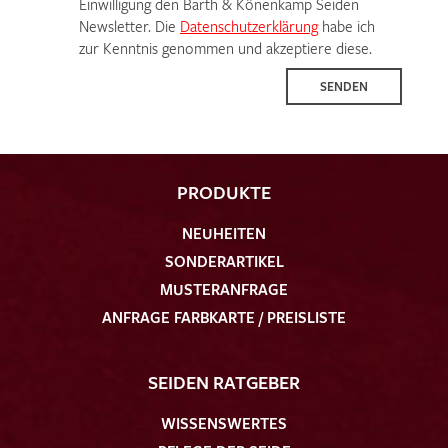
Einwilligung den Barth & Könenkamp Seiden
Newsletter. Die
Datenschutzerklärung
habe ich
zur Kenntnis genommen und akzeptiere diese.
SENDEN
PRODUKTE
NEUHEITEN
SONDERARTIKEL
MUSTERANFRAGE
ANFRAGE FARBKARTE / PREISLISTE
SEIDEN RATGEBER
WISSENSWERTES