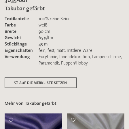
Takubar gefärbt
Textilanteile
100% reine Seide
Farbe
weiß
Breite
90 cm
Gewicht
65 g/lfm
Ich bin damit einverstanden, dass meine angegebenen Daten
Stücklänge
45 m
zur Beantwortung meiner Musteranfrage genutzt werden.
Eigenschaften
fein
,
fest
,
matt
,
mittlere Ware
Die
Datenschutzbestimmungen
habe ich zur Kenntnis
Verwendung
Eurythmie
,
Innendekoration
,
Lampenschirme
,
genommen und akzeptiere diese.
Paramentik
,
Puppen/Hobby
AUF DIE MERKLISTE SETZEN
Mehr von Takubar gefärbt
MUSTERANFRAGE SENDEN