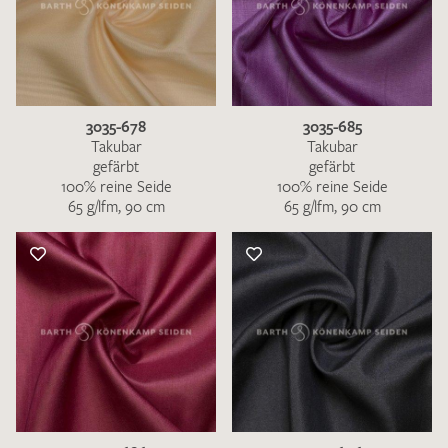
3035-678
3035-685
Takubar
Takubar
gefärbt
gefärbt
100% reine Seide
100% reine Seide
65 g/lfm, 90 cm
65 g/lfm, 90 cm