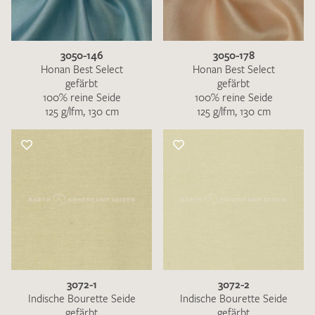
3050-146
3050-178
Honan Best Select
Honan Best Select
gefärbt
gefärbt
100% reine Seide
100% reine Seide
Ich bin damit einverstanden, dass meine angegebenen Daten
125 g/lfm, 130 cm
125 g/lfm, 130 cm
zur Beantwortung meiner Musteranfrage genutzt werden.
Die
Datenschutzbestimmungen
habe ich zur Kenntnis
genommen und akzeptiere diese.
MUSTERANFRAGE SENDEN
3072-1
3072-2
Indische Bourette Seide
Indische Bourette Seide
gefärbt
gefärbt