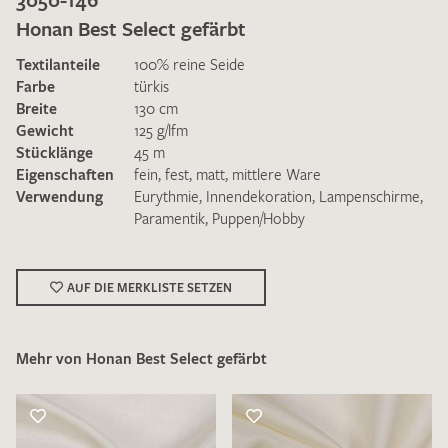
Honan Best Select gefärbt
Textilanteile
100% reine Seide
Farbe
türkis
Breite
130 cm
Gewicht
125 g/lfm
Ich bin damit einverstanden, dass meine angegebenen Daten
Stücklänge
45 m
zur Beantwortung meiner Musteranfrage genutzt werden.
Eigenschaften
fein
,
fest
,
matt
,
mittlere Ware
Die
Datenschutzbestimmungen
habe ich zur Kenntnis
Verwendung
Eurythmie
,
Innendekoration
,
Lampenschirme
,
genommen und akzeptiere diese.
Paramentik
,
Puppen/Hobby
AUF DIE MERKLISTE SETZEN
Mehr von Honan Best Select gefärbt
MUSTERANFRAGE SENDEN