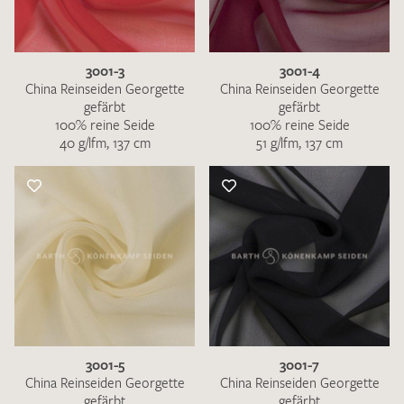
3001-3
3001-4
China Reinseiden Georgette
China Reinseiden Georgette
gefärbt
gefärbt
100% reine Seide
100% reine Seide
Ich bin damit einverstanden, dass meine angegebenen Daten
40 g/lfm, 137 cm
51 g/lfm, 137 cm
zur Beantwortung meiner Musteranfrage genutzt werden.
Die
Datenschutzbestimmungen
habe ich zur Kenntnis
genommen und akzeptiere diese.
MUSTERANFRAGE SENDEN
3001-5
3001-7
China Reinseiden Georgette
China Reinseiden Georgette
gefärbt
gefärbt