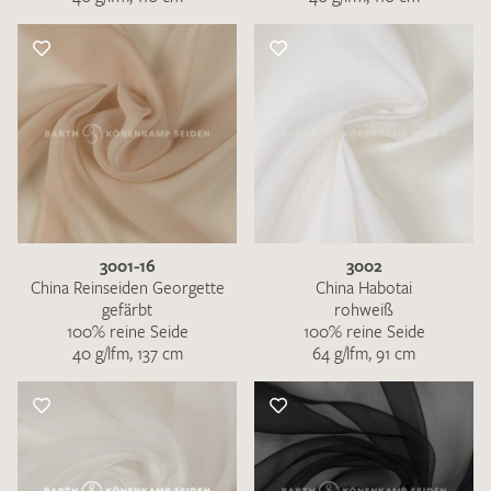
3001-16
3002
China Reinseiden Georgette
China Habotai
gefärbt
rohweiß
100% reine Seide
100% reine Seide
40 g/lfm, 137 cm
64 g/lfm, 91 cm