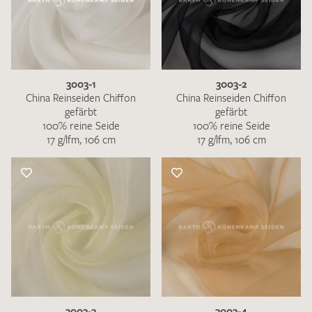
3003-1
3003-2
China Reinseiden Chiffon
China Reinseiden Chiffon
gefärbt
gefärbt
100% reine Seide
100% reine Seide
17 g/lfm, 106 cm
17 g/lfm, 106 cm
3003-3
3003-4