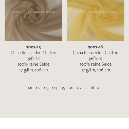
3003-15
3003-16
China Reinseiden Chiffon
China Reinseiden Chiffon
gefärbt
gefärbt
100% reine Seide
100% reine Seide
17 g/lfm, 106 cm
17 g/lfm, 106 cm
01
02
03
04
05
06
07
...
18
»