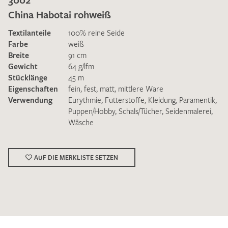
China Habotai rohweiß
Textilanteile
100% reine Seide
Farbe
weiß
Breite
91 cm
Gewicht
64 g/lfm
Ich bin damit einverstanden, dass meine angegebenen Daten
Stücklänge
45 m
zur Beantwortung meiner Musteranfrage genutzt werden.
Eigenschaften
fein
,
fest
,
matt
,
mittlere Ware
Die
Datenschutzbestimmungen
habe ich zur Kenntnis
Verwendung
Eurythmie
,
Futterstoffe
,
Kleidung
,
Paramentik
,
genommen und akzeptiere diese.
Puppen/Hobby
,
Schals/Tücher
,
Seidenmalerei
,
Wäsche
AUF DIE MERKLISTE SETZEN
MUSTERANFRAGE SENDEN