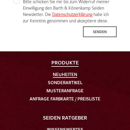
Bitte schicken Sie mir bis zum Widerruf meiner
Einwilligung den Barth & Könenkamp Seiden
Newsletter. Die
Datenschutzerklärung
habe ich
zur Kenntnis genommen und akzeptiere diese.
SENDEN
PRODUKTE
NEUHEITEN
SONDERARTIKEL
MUSTERANFRAGE
ANFRAGE FARBKARTE / PREISLISTE
SEIDEN RATGEBER
WISSENSWERTES