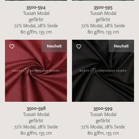
3500-594
3500-595
Tussah Modal
Tussah Modal
gefärbt
gefärbt
72% Modal, 28% Seide
72% Modal, 28% Seide
80 g/lfm, 135 cm
80 g/lfm, 135 cm
Ich bin damit einverstanden, dass meine angegebenen Daten
Neuheit
Neuheit
zur Beantwortung meiner Musteranfrage genutzt werden.
Die
Datenschutzbestimmungen
habe ich zur Kenntnis
genommen und akzeptiere diese.
3500-598
3500-599
MUSTERANFRAGE SENDEN
Tussah Modal
Tussah Modal
gefärbt
gefärbt
72% Modal, 28% Seide
72% Modal, 28% Seide
80 g/lfm, 135 cm
80 g/lfm, 135 cm