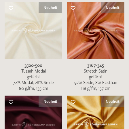
Neuheit
Neuheit
3500-500
3167-345
Tussah Modal
Stretch Satin
gefärbt
gefärbt
72% Modal, 28% Seide
92% Seide, 8% Elasthan
80 g/lfm, 135 cm
118 g/lfm, 137 cm
Neuheit
Neuheit