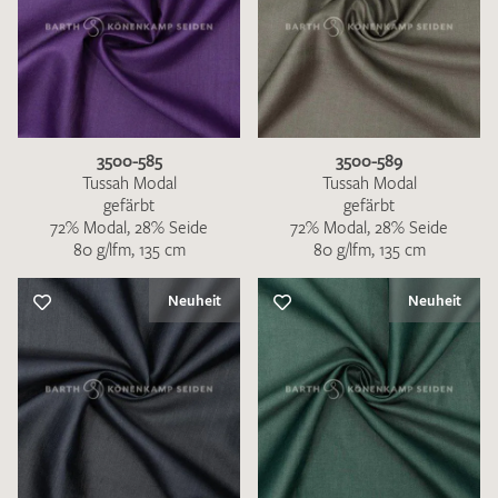
KONTAKT
DE
EN
3500-585
3500-589
Tussah Modal
Tussah Modal
gefärbt
gefärbt
72% Modal, 28% Seide
72% Modal, 28% Seide
80 g/lfm, 135 cm
80 g/lfm, 135 cm
Neuheit
Neuheit