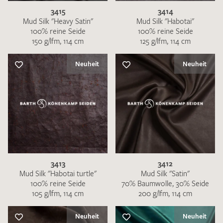
3415
3414
Mud Silk "Heavy Satin"
Mud Silk "Habotai"
100% reine Seide
100% reine Seide
150 g/lfm, 114 cm
125 g/lfm, 114 cm
Neuheit
Neuheit
Ich bin damit einverstanden, dass meine angegebenen Daten
zur Beantwortung meiner Musteranfrage genutzt werden.
Die
Datenschutzbestimmungen
habe ich zur Kenntnis
genommen und akzeptiere diese.
3413
3412
Mud Silk "Habotai turtle"
Mud Silk "Satin"
MUSTERANFRAGE SENDEN
100% reine Seide
70% Baumwolle, 30% Seide
105 g/lfm, 114 cm
200 g/lfm, 114 cm
Neuheit
Neuheit