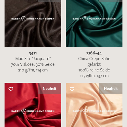
3411
3166-44
Mud Silk "Jacquard"
China Crepe Satin
70% Viskose, 30% Seide
gefärbt
210 g/lfm, 114 cm
100% reine Seide
115 g/lfm, 137 cm
Neuheit
Neuheit