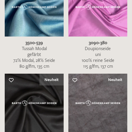
KONTAKT
DE
EN
3500-539
3090-380
Tussah Modal
Doupionseide
gefärbt
uni
72% Modal, 28% Seide
100% reine Seide
80 g/lfm, 135 cm
115 g/lfm, 137 cm
Neuheit
Neuheit