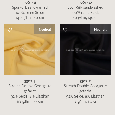
3061-31
3061-30
Spun-Silk sandwashed
Spun-Silk sandwashed
100% reine Seide
100% reine Seide
140 g/lfm, 140 cm
140 g/lfm, 140 cm
Neuheit
Neuheit
3302-5
3302-2
Stretch Double Georgette
Stretch Double Georgette
gefärbt
gefärbt
92% Seide, 8% Elasthan
92% Seide, 8% Elasthan
118 g/lfm, 137 cm
118 g/lfm, 137 cm