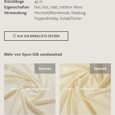
Stücklänge
45 m
Eigenschaften
fein
,
fest
,
matt
,
mittlere Ware
Verwendung
Hochzeit/Abendmode
,
Kleidung
,
Puppen/Hobby
,
Schals/Tücher
Ich bin damit einverstanden, dass meine angegebenen Daten
AUF DIE MERKLISTE SETZEN
zur Beantwortung meiner Musteranfrage genutzt werden.
Die
Datenschutzbestimmungen
habe ich zur Kenntnis
genommen und akzeptiere diese.
Mehr von Spun-Silk sandwashed
Neuheit
Neuheit
MUSTERANFRAGE SENDEN