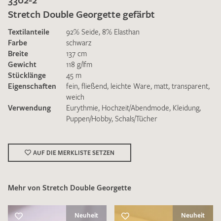
Stretch Double Georgette gefärbt
Textilanteile
92% Seide, 8% Elasthan
Farbe
schwarz
Breite
137 cm
Gewicht
118 g/lfm
Ich bin damit einverstanden, dass meine angegebenen Daten
Stücklänge
45 m
zur Beantwortung meiner Musteranfrage genutzt werden.
Eigenschaften
fein
,
fließend
,
leichte Ware
,
matt
,
transparent
,
Die
Datenschutzbestimmungen
habe ich zur Kenntnis
weich
genommen und akzeptiere diese.
Verwendung
Eurythmie
,
Hochzeit/Abendmode
,
Kleidung
,
Puppen/Hobby
,
Schals/Tücher
AUF DIE MERKLISTE SETZEN
MUSTERANFRAGE SENDEN
Mehr von Stretch Double Georgette
Neuheit
Neuheit