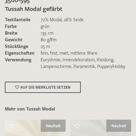
Tussah Modal gefärbt
Textilanteile
72% Modal, 28% Seide
Farbe
grün
Breite
135 cm
Gewicht
80 g/lfm
Ich bin damit einverstanden, dass meine angegebenen Daten
Stücklänge
25 m
zur Beantwortung meiner Musteranfrage genutzt werden.
Eigenschaften
fein
,
fest
,
matt
,
mittlere Ware
Die
Datenschutzbestimmungen
habe ich zur Kenntnis
Verwendung
Eurythmie
,
Innendekoration
,
Kleidung
,
genommen und akzeptiere diese.
Lampenschirme
,
Paramentik
,
Puppen/Hobby
AUF DIE MERKLISTE SETZEN
Mehr von Tussah Modal
MUSTERANFRAGE SENDEN
Neuheit
Neuheit