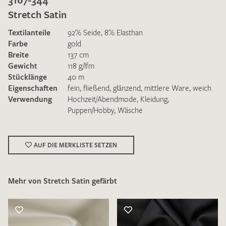
Stretch Satin
Textilanteile
92% Seide, 8% Elasthan
Farbe
gold
Breite
137 cm
Gewicht
118 g/lfm
Ich bin damit einverstanden, dass meine angegebenen Daten
Stücklänge
40 m
zur Beantwortung meiner Musteranfrage genutzt werden.
Eigenschaften
fein
,
fließend
,
glänzend
,
mittlere Ware
,
weich
Die
Datenschutzbestimmungen
habe ich zur Kenntnis
Verwendung
Hochzeit/Abendmode
,
Kleidung
,
genommen und akzeptiere diese.
Puppen/Hobby
,
Wäsche
AUF DIE MERKLISTE SETZEN
Mehr von Stretch Satin gefärbt
MUSTERANFRAGE SENDEN