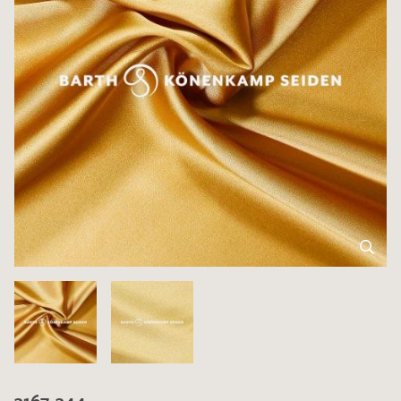
3167-344