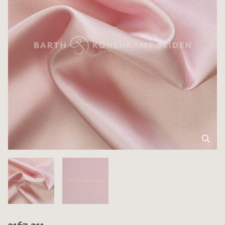
3167-311