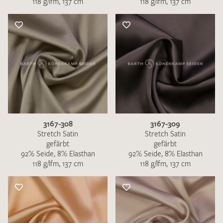
118 g/lfm, 137 cm
118 g/lfm, 137 cm
3167-308
3167-309
Stretch Satin
Stretch Satin
gefärbt
gefärbt
92% Seide, 8% Elasthan
92% Seide, 8% Elasthan
118 g/lfm, 137 cm
118 g/lfm, 137 cm