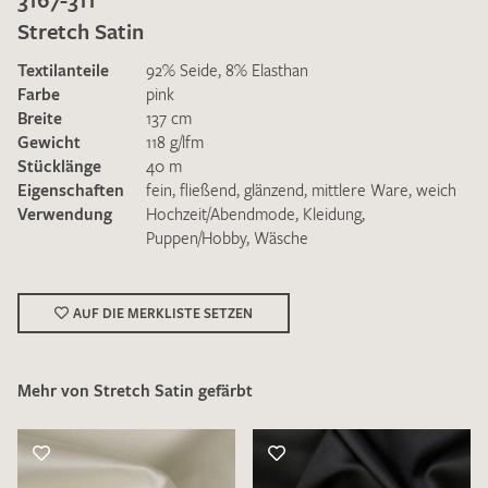
Stretch Satin
Textilanteile
92% Seide, 8% Elasthan
Farbe
pink
Breite
137 cm
Gewicht
118 g/lfm
Ich bin damit einverstanden, dass meine angegebenen Daten
Stücklänge
40 m
zur Beantwortung meiner Musteranfrage genutzt werden.
Eigenschaften
fein
,
fließend
,
glänzend
,
mittlere Ware
,
weich
Die
Datenschutzbestimmungen
habe ich zur Kenntnis
Verwendung
Hochzeit/Abendmode
,
Kleidung
,
genommen und akzeptiere diese.
Puppen/Hobby
,
Wäsche
AUF DIE MERKLISTE SETZEN
Mehr von Stretch Satin gefärbt
MUSTERANFRAGE SENDEN