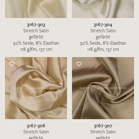
3167-303
3167-304
Stretch Satin
Stretch Satin
gefärbt
gefärbt
92% Seide, 8% Elasthan
92% Seide, 8% Elasthan
Ich bin damit einverstanden, dass meine angegebenen Daten
118 g/lfm, 137 cm
118 g/lfm, 137 cm
zur Beantwortung meiner Musteranfrage genutzt werden.
Die
Datenschutzbestimmungen
habe ich zur Kenntnis
genommen und akzeptiere diese.
MUSTERANFRAGE SENDEN
3167-306
3167-307
Stretch Satin
Stretch Satin
gefärbt
gefärbt