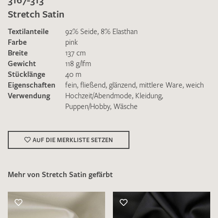
Stretch Satin
Textilanteile
92% Seide, 8% Elasthan
Farbe
pink
Breite
137 cm
Gewicht
118 g/lfm
Ich bin damit einverstanden, dass meine angegebenen Daten
Stücklänge
40 m
zur Beantwortung meiner Musteranfrage genutzt werden.
Eigenschaften
fein
,
fließend
,
glänzend
,
mittlere Ware
,
weich
Die
Datenschutzbestimmungen
habe ich zur Kenntnis
Verwendung
Hochzeit/Abendmode
,
Kleidung
,
genommen und akzeptiere diese.
Puppen/Hobby
,
Wäsche
AUF DIE MERKLISTE SETZEN
Mehr von Stretch Satin gefärbt
MUSTERANFRAGE SENDEN