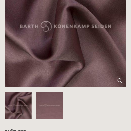
3167-313